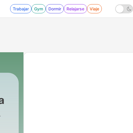
Trabajar
Gym
Dormir
Relajarse
Viaje
a