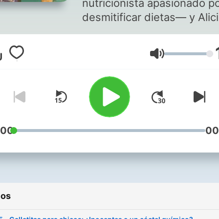
nutricionista apasionado p
desmitificar dietas— y Alic
curiosa empedernida y am
del buen comer— se sient
Volumen
conversar sobre lo que
realmente importa cuando
hablamos de salud, comida
bienestar. Entre risas, debates
y muchas anécdotas, te
contamos qué es cierto, q
:00
00
es mito y cómo puedes
disfrutar lo que comes sin 
en extremos. Desde las m
alimenticias del momento
ios
hasta consejos prácticos 
sí funcionan en la vida real.