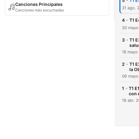
-
5
T1 E
Canciones Principales
31 ago. 
Canciones más escuchadas
-
4
T1 E
30 mayo
-
3
T1 E
salu
18 mayo
-
2
T1 E
la O
06 mayo
-
1
T1 E
con 
18 abr. 