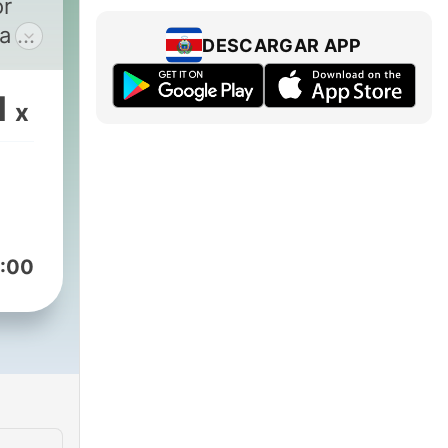
or
ia —
DESCARGAR APP
ante
an a
1
x
 y
ué
:00
caer
odas
que