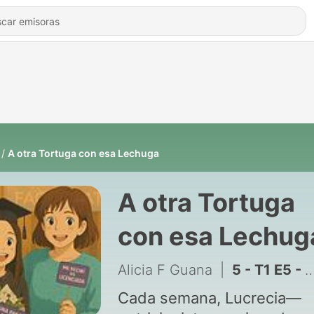
A otra Tortuga con esa Lechuga
A otra Tortuga
con esa Lechug
Alicia F Guana
|
5 - T1 E5 - Galletitas para chicos: ¿Inocentes o un cóctel químico?
Cada semana, Lucrecia—