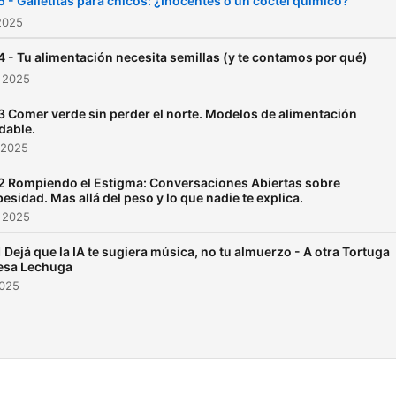
5 - Galletitas para chicos: ¿Inocentes o un cóctel químico?
2025
4 - Tu alimentación necesita semillas (y te contamos por qué)
 2025
3 Comer verde sin perder el norte. Modelos de alimentación
dable.
 2025
2 Rompiendo el Estigma: Conversaciones Abiertas sobre
besidad. Mas allá del peso y lo que nadie te explica.
 2025
1 Dejá que la IA te sugiera música, no tu almuerzo - A otra Tortuga
esa Lechuga
2025