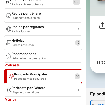
389
Radios más escuchadas
Radios por género
15 géneros musicales
Radios por regiones
Radios locales
Noticias
10
Radios noticiosas
Recomendadas
Lista de las mejores radios
00
Podcasts
Podcasts Principales
50
Podcasts más populares
Podcasts por Género
18 géneros temáticos
Episod
Música