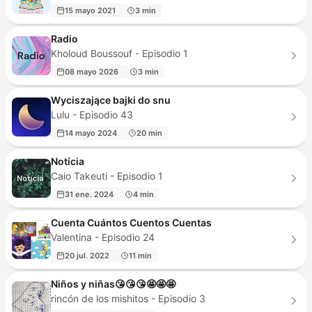
15 mayo 2021
3 min
Radio
Kholoud Boussouf - Episodio 1
08 mayo 2026
3 min
Wyciszające bajki do snu
Lulu - Episodio 43
14 mayo 2024
20 min
Notícia
Caio Takeuti - Episodio 1
31 ene. 2024
4 min
Cuenta Cuántos Cuentos Cuentas
Valentina - Episodio 24
20 jul. 2022
11 min
Niños y niñas😘😘😘🤩🤩🤩
rincón de los mishitos - Episodio 3