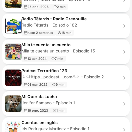
25 ene. 2026
2 min
Radio Têtards - Radio Grenouille
Radio Têtards - Episodio 182
hace 2 semanas
18 min
Mila te cuenta un cuento
Mila te cuenta un cuento - Episodio 15
13 abr. 2024
7 min
Podcas Terrorifico 123
♧♤Https...podcast....com♧♤ - Episodio 2
01 mar. 2022
9 min
Mi Querida Lucha
Jenifer Samano - Episodio 1
16 ene. 2023
1 min
Cuentos en inglés
Iris Rodriguez Martinez - Episodio 1