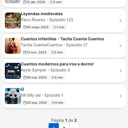
12 abr. 2020
3 min
Leyendas medievales
Paco Álvarez - Episodio 123
05 mayo 2025
1 min
Cuentos infantiles - Tacita Cuenta Cuentos
Tacita CuentaCuentos - Episodio 27
13 nov. 2023
3 min
Cuentos modernos para irse a dormir
Keyla Samper - Episodio 3
09 mar. 2024
4 min
Q
hill billy sal - Episodio 1
20 sep. 2020
4 min
Página
1
de
2