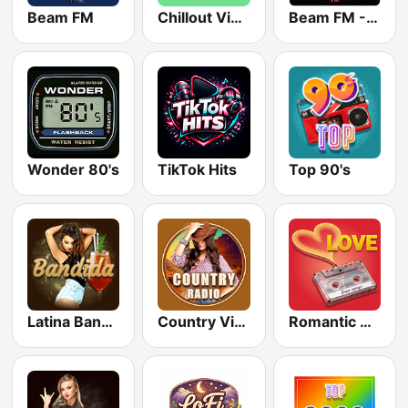
Beam FM
Chillout Vibes
Beam FM - Adult Hits
Wonder 80's
TikTok Hits
Top 90's
Latina Bandida!
Country Vibes
Romantic Vibes