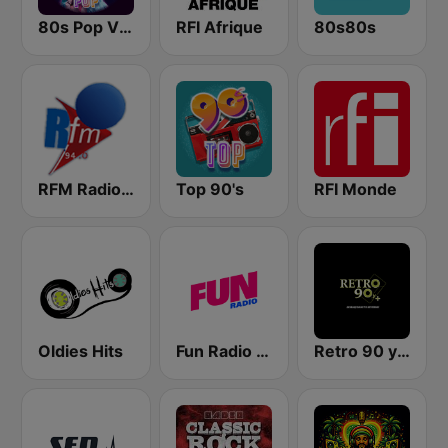
80s Pop Vibes
RFI Afrique
80s80s
RFM Radio Futurs Medias 94.0 FM
Top 90's
RFI Monde
Oldies Hits
Fun Radio FRANCE
Retro 90 y +