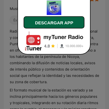
Musica Cristiana
Éxitos clásicos
Años 80
Años 90
DESCARGAR APP
Radio Paquera es una emisora de carácter regional
y comunitario con sede en el distrito de Paquera,
Puntarenas, Costa Rica. Su programación se centra
en ofrecer un servicio de comunicación cercano a
los habitantes de la península de Nicoya,
combinando la difusión de noticias locales, avisos
de interés público y contenidos de orientación
social que reflejan la identidad y las necesidades de
su zona de cobertura.
El formato musical de la estación es variado y se
inclina principalmente hacia los géneros populares
y tropicales, integrando en su rotación diaria ritmos