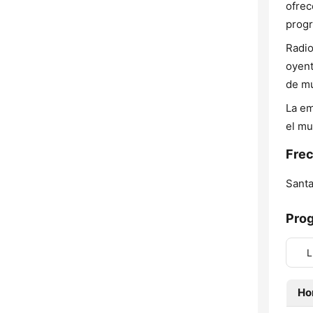
ofrec
progr
Radio
oyent
de mú
La em
el mu
Frec
Santa
Pro
L
Ho