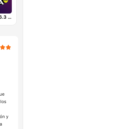
Pura Vida 106.3 FM
Fue
los
ón y
a