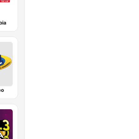
bia
eo