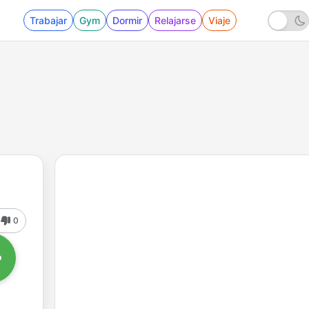
Trabajar
Gym
Dormir
Relajarse
Viaje
0