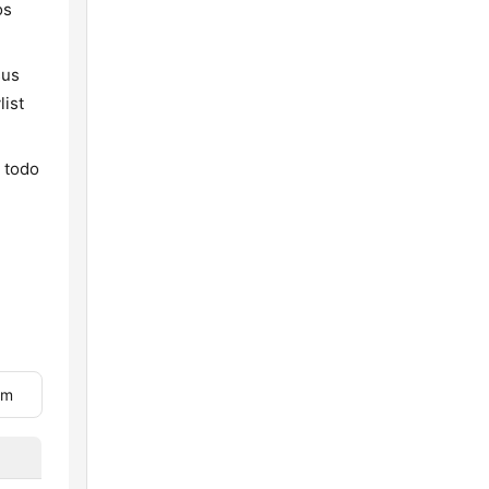
os
sus
list
 todo
om