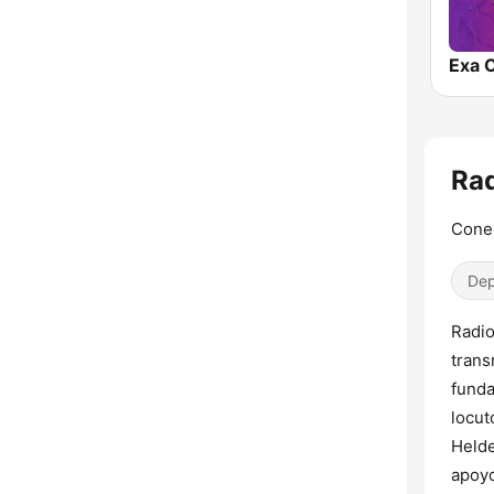
Exa 
Rad
Conec
Dep
Radio
trans
funda
locut
Helde
apoyo