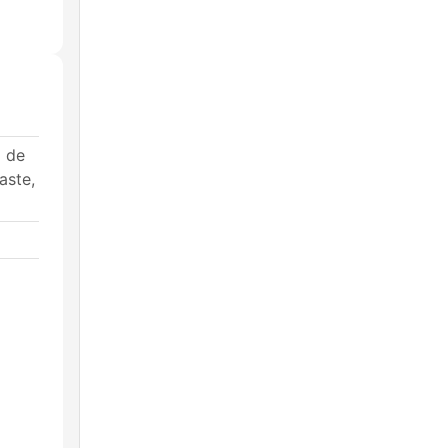
a de
aste,