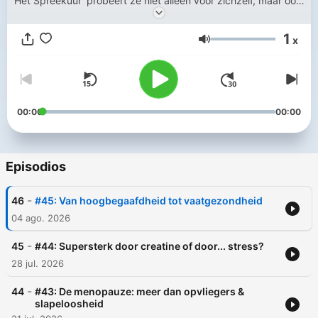
‘Het Spreekuur’ probeert ze niet alleen voor zichzelf, maar ook
voor de luisteraars een weg te vinden door tegenstrijdige
gezondheidstips en hardnekkige lifestylemythes.
1
x
Volumen
00:00
00:00
Episodios
-
46
#45: Van hoogbegaafdheid tot vaatgezondheid
04 ago. 2026
-
45
#44: Supersterk door creatine of door... stress?
28 jul. 2026
-
44
#43: De menopauze: meer dan opvliegers &
slapeloosheid