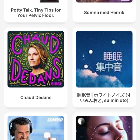
Potty Talk. Tiny Tips for
Somna med Henrik
Your Pelvic Floor.
睡眠音 | ホワイトノイズ (す
Chaud Dedans
いみんおと, suimin oto)