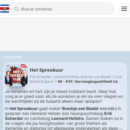
Podcasts
Het Spreekuur
Erik Scherder, Leonard Hofstra, Brechje van Bladel / Corti
Media & Quest
|
46 - #45: Van hoogbegaafdheid tot
vaatgezondheid
Je hersenen en hart zijn je meest kostbare bezit. Maar hoe
zorg je er goed voor, als de adviezen je om de oren vliegen en
de wachttijden bij de huisarts alleen maar oplopen?
In
Het Spreekuur
gaat maker
Brechje van Bladel
wekelijks in
gesprek met niemand minder dan neuropsycholoog
Erik
Scherder
en cardioloog
Leonard Hofstra
. Samen duiken ze in
de vragen die jou bezighouden: van grote thema’s als
dementie en diabetes tot alledaagse onderwerpen als slaap,