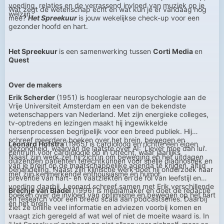
voeding, relaties en de verrassend invloed van muziek op je
Wat zegt de wetenschap écht en wat kun je er vandaag nog
welzijn.
mee?
Het Spreekuur
is jouw wekelijkse check-up voor een
gezonder hoofd en hart.
Het Spreekuur
is een samenwerking tussen
Corti Media
en
Quest
Over de makers
Erik Scherder
(1951) is hoogleraar neuropsychologie aan de
Vrije Universiteit Amsterdam en een van de bekendste
wetenschappers van Nederland. Met zijn energieke colleges,
tv-optredens en lezingen maakt hij ingewikkelde
hersenprocessen begrijpelijk voor een breed publiek. Hij
schreef meerdere boeken over het brein, bewegen en
Leonard Hofstra
(1965) is cardioloog en richtte een eigen
gezondheid, waarvan de laatste over AI: ‘Liever moe dan lui’.
centrum voor cardiologie op in Utrecht, waar jaarlijks
Naast zijn werk zet hij zich in om beweging en het uitdagen
duizenden patiënten terechtkunnen voor snelle diagnostiek en
van je brein op de maatschappelijke agenda te krijgen, altijd
behandeling. Naast zijn klinische werk doet hij onderzoek naar
met zijn kenmerkende enthousiasme en humor.
preventie van hart- en vaatziekten en de rol van leefstijl en
voeding daarbij. Leonard schreef samen met Erik verschillende
Brechje van Bladel
(1996) is mediamaker en doet de redactie
boeken over de invloed van optimisme en bewegen op het hart
en research voor een breed scala aan podcastseries. Daarbij
en het brein.
ziet ze online veel informatie en adviezen voorbij komen en
vraagt zich geregeld af wat wel of niet de moeite waard is. In