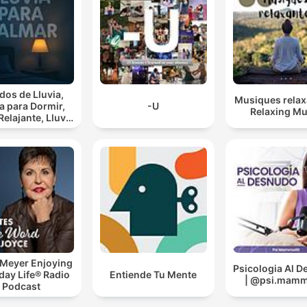
dos de Lluvia,
Musiques relax
ia para Dormir,
-U
Relaxing Mu
lajante, Lluvia
ia Para
Calmar
 Meyer Enjoying
Psicologia Al 
day Life® Radio
Entiende Tu Mente
| @psi.mammo
Podcast