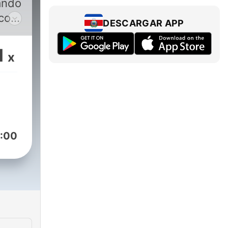
ando
icos
DESCARGAR APP
 de
1
x
:00