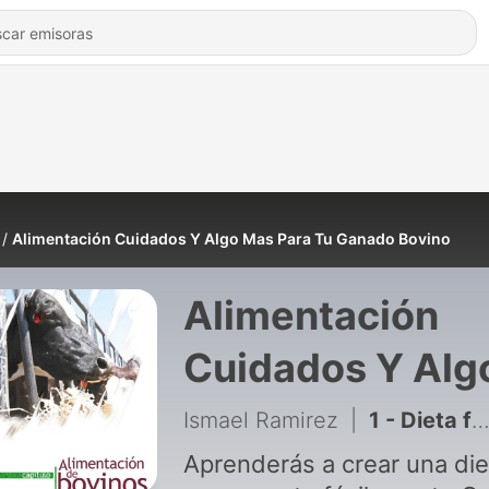
Alimentación Cuidados Y Algo Mas Para Tu Ganado Bovino
Alimentación
Cuidados Y Alg
Mas Para Tu
Ismael Ramirez
|
1 - Dieta fácil de seguir para el incremento te leche en tu ganado 🐄
Ganado Bovino
Aprenderás a crear una die