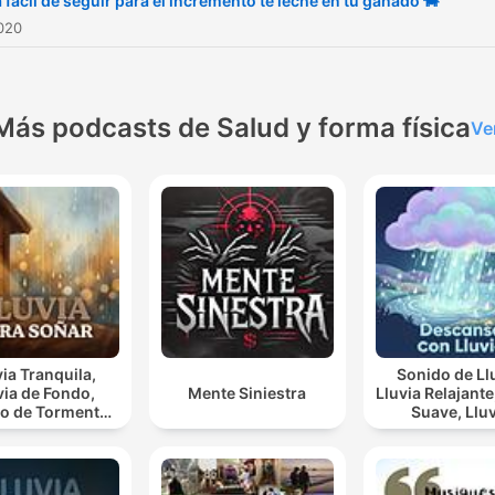
a fácil de seguir para el incremento te leche en tu ganado 🐄
2020
Más podcasts de Salud y forma física
Ve
via Tranquila,
Sonido de Ll
via de Fondo,
Mente Siniestra
Lluvia Relajante, Lluv
o de Tormenta,
Suave, Lluvia
luvioso, Lluvia
Nocturna, De
Para Soñar
Con Lluvi