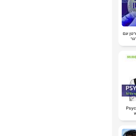
טן עם
גר
Psyc