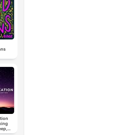
ans
tion
xing
eep,
 &