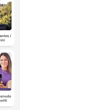
antes /
sic
Desnudo
liti