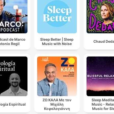
dcast de Marco
Sleep Better | Sleep
Chaud Ded
tonio Regil
Music with Noise
ΖΩ ΚΑΛΑ Με τον
Sleep Medita
logía Espiritual
Μιχάλη
Music - Rela
Κεφαλογιάννη
Music for Sl
Meditation