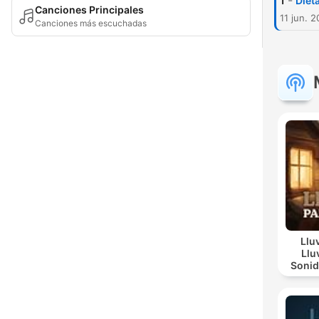
-
1
Diet
Canciones Principales
11 jun. 
Canciones más escuchadas
Llu
Llu
Sonid
Día L