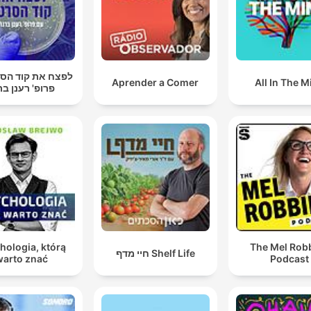
לפצח את קוד הסר
Aprender a Comer
All In The M
פרופ' רענן בר
hologia, którą
The Mel Rob
חיי מדף Shelf Life
warto znać
Podcast