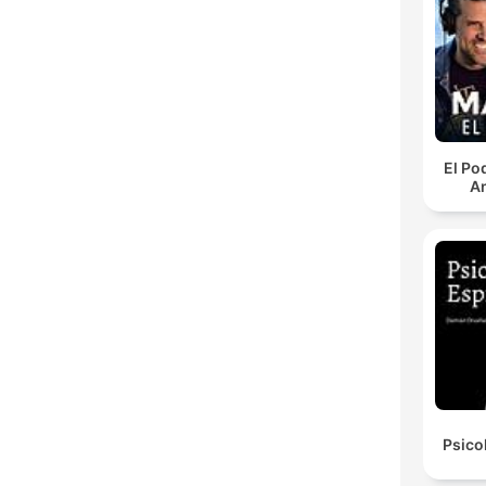
El Po
An
Psico