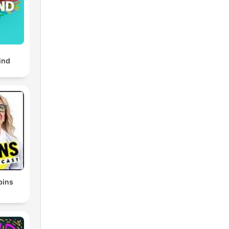
ind
bins