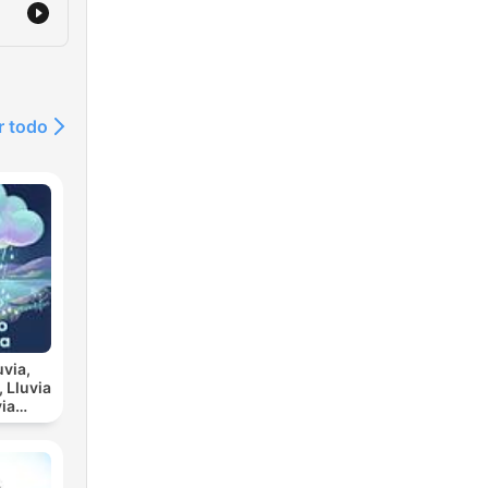
r todo
uvia,
ia
scanso
a