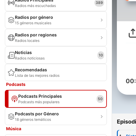
389
Radios más escuchadas
Radios por género
15 géneros musicales
Radios por regiones
Radios locales
Noticias
10
Radios noticiosas
Recomendadas
Lista de las mejores radios
00
Podcasts
Podcasts Principales
50
Podcasts más populares
Podcasts por Género
18 géneros temáticos
Episod
Música