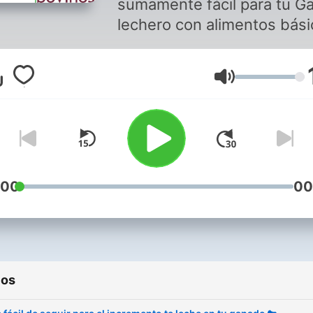
sumamente fácil para tu G
lechero con alimentos bás
pero con la finalidad de
incrementar su porcentaje
Volumen
leche🐄
:00
00
ios