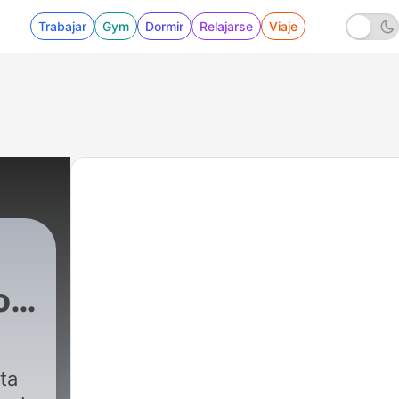
Trabajar
Gym
Dormir
Relajarse
Viaje
o
ta