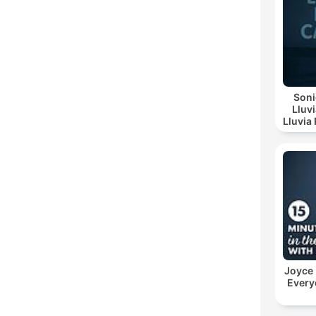
Soni
Lluv
Lluvia Re
Suave, Lluv
Joyce
Every