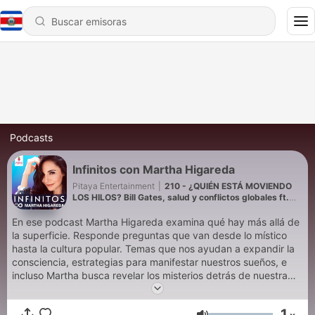
Podcasts
Infinitos con Martha Higareda
Pitaya Entertainment
|
210 - ¿QUIÉN ESTÁ MOVIENDO
LOS HILOS? Bill Gates, salud y conflictos globales ft.
Nicolás Moras
En ese podcast Martha Higareda examina qué hay más allá de
la superficie. Responde preguntas que van desde lo místico
hasta la cultura popular. Temas que nos ayudan a expandir la
consciencia, estrategias para manifestar nuestros sueños, e
incluso Martha busca revelar los misterios detrás de nuestra
realidad. Con invitados especiales y episodios que serán una
guía para encontrar las respuestas que nos hemos preguntado
1