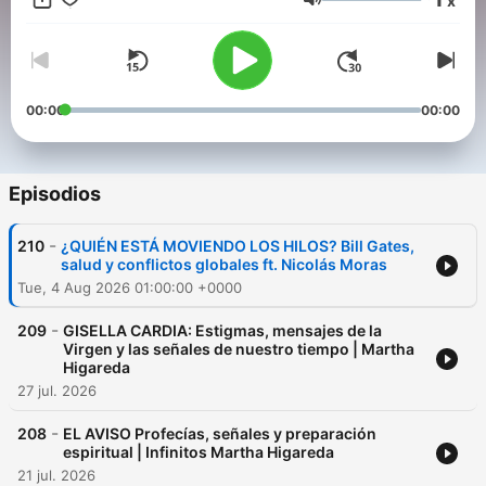
x
por años: ¿De dónde venimos? ¿Para qué? ¿Hacia dónde va el
Volumen
mundo? ¿Qué hay del otro lado? Y cómo prepararnos.
00:00
00:00
Episodios
-
210
¿QUIÉN ESTÁ MOVIENDO LOS HILOS? Bill Gates,
salud y conflictos globales ft. Nicolás Moras
Tue, 4 Aug 2026 01:00:00 +0000
-
209
GISELLA CARDIA: Estigmas, mensajes de la
Virgen y las señales de nuestro tiempo | Martha
Higareda
27 jul. 2026
-
208
EL AVISO Profecías, señales y preparación
espiritual | Infinitos Martha Higareda
21 jul. 2026