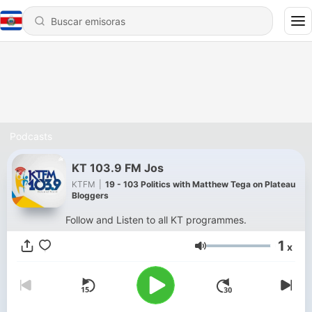
Podcasts
KT 103.9 FM Jos
KTFM
|
19 - 103 Politics with Matthew Tega on Plateau
Bloggers
Follow and Listen to all KT programmes.
1
x
Volumen