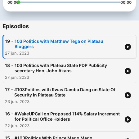
00:00
00:00
Episodios
-
19
103 Politics with Matthew Tega on Plateau
Bloggers
27 jun. 2023
-
18
103 Politics with Plateau State PDP Publicity
secretary Hon. John Akans
27 jun. 2023
-
17
#103Politics with Rwas Damba Dang on State Of
Security In Plateau State
23 jun. 2023
-
16
#WakeUPCall on Proposed 114% Salary Increment
for Political Office Holders
22 jun. 2023
-
15
#103Politics With Prince Mado Mado