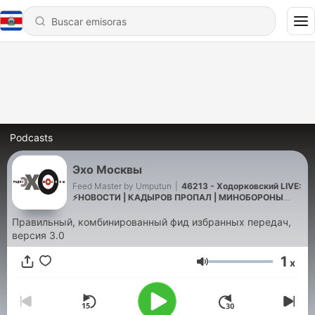
Podcasts
Эхо Москвы
Feed Master by Umputun
|
46213 - Ходорковский LIVE:
⚡️НОВОСТИ | КАДЫРОВ ПРОПАЛ | МИНОБОРОНЫ
ВЗЛОМАЛИ | ВЗОРВАНА ДОРОГА В КРЫМ | ЕГЭ
ОТМЕНЯЮТ (2026-07-08)
Правильный, комбинированный фид избранных передач,
версия 3.0
1
x
Volumen