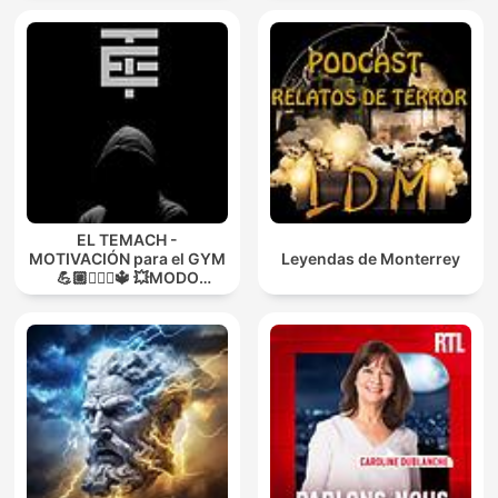
EL TEMACH -
MOTIVACIÓN para el GYM
Leyendas de Monterrey
💪🏼🏋🏻‍♀🔱 💥MODO
GUERRA💥