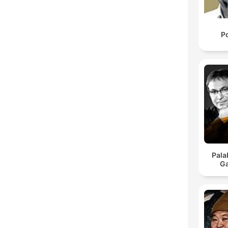
P
Pala
Ga