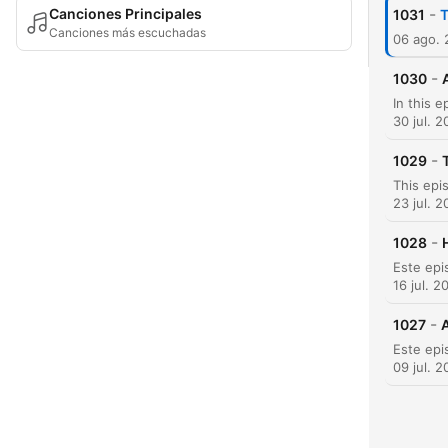
-
Canciones Principales
1031
T
Canciones más escuchadas
06 ago.
-
1030
30 jul. 
-
1029
23 jul. 
-
1028
16 jul. 2
-
1027
A
09 jul. 