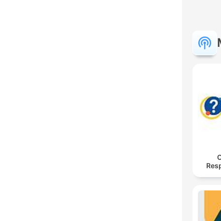
O
Res