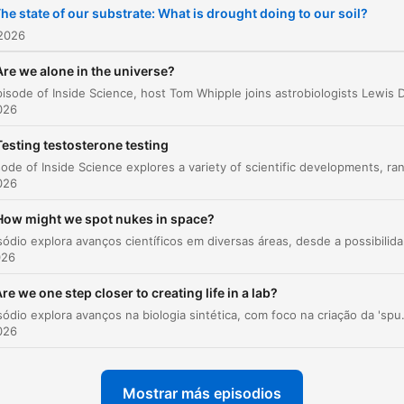
he state of our substrate: What is drought doing to our soil?
 2026
Are we alone in the universe?
2026
Testing testosterone testing
2026
How might we spot nukes in space?
Este episódio explora avanços científicos em
026
re we one step closer to creating life in a lab?
Este episódio explora avanços na biologia sintética, com foco na criação da 'spud cell', uma estrutura que simula processos celulares básicos. O pr
2026
Mostrar más episodios