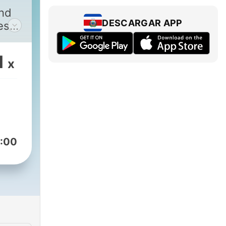
and
DESCARGAR APP
es
1
x
:00