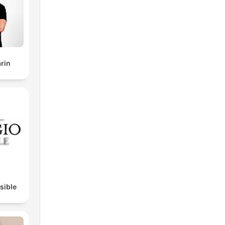
rin
isible