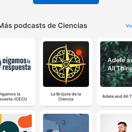
Más podcasts de Ciencias
Ve
igamos la
La Brújula de la
Adele and All 
puesta-ICECU
Ciencia