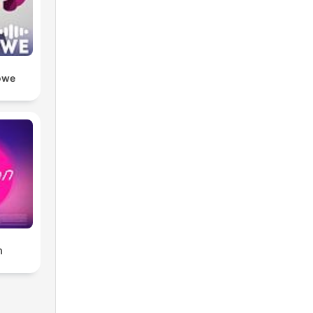
owe
ก