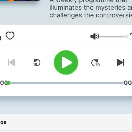
illuminates the mysteries 
challenges the controversi
behind the science that's
changing our world.
Volumen
:00
00
ios