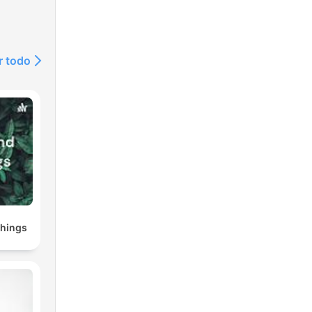
r todo
Things