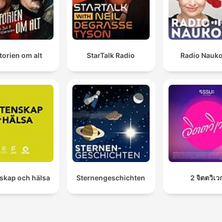
torien om alt
StarTalk Radio
Radio Nauk
skap och hälsa
Sternengeschichten
2 จิตตวิเว