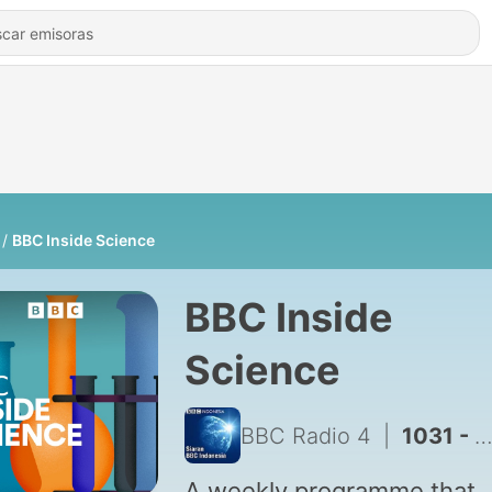
BBC Inside Science
BBC Inside
Science
BBC Radio 4
|
1031 - The state of our substrate: What is drought doing to our soil?
A weekly programme that