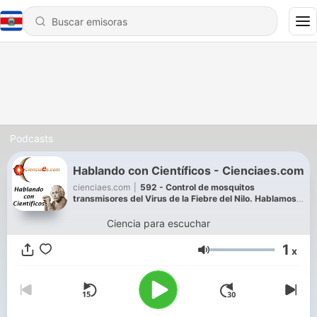
Podcasts
Hablando con Científicos - Cienciaes.com
cienciaes.com
|
592 - Control de mosquitos
transmisores del Virus de la Fiebre del Nilo. Hablamos
con Rubén Bueno
Ciencia para escuchar
1
x
Volumen