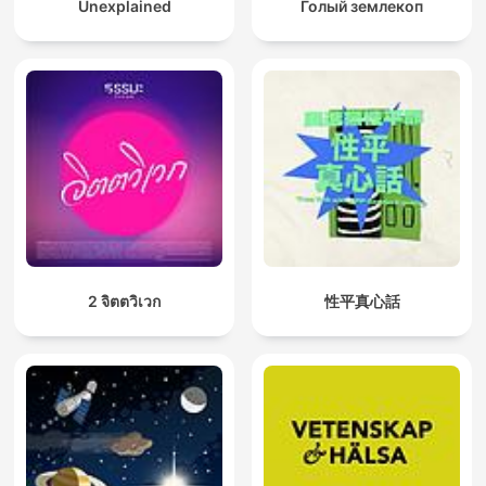
Unexplained
Голый землекоп
2 จิตตวิเวก
性平真心話