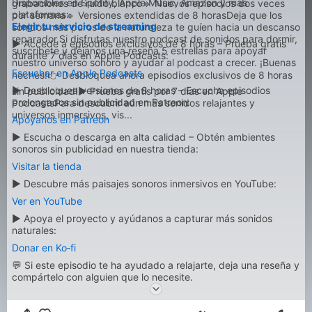
Disponibles en Spotify, Apple Music, Amazon y más
grabaciones de ruido blanco🔹 Nuevos episodios dos veces
plataformas:
por semana🔹 Versiones extendidas de 8 horasDeja que los
Elegir tu servicio de streaming
sonidos más puros de la naturaleza te guíen hacia un descanso
reparador.Si disfrutas nuestro podcast de sonidos para dormir,
▶ Accede a episodios exclusivos de 8 horas – Prueba gratis
suscríbete y déjanos una reseña 5 estrellas para apoyar
durante 7 días en Apple Podcasts:
nuestro universo sonoro y ayudar al podcast a crecer. ¡Buenas
Escuchar en Apple Podcasts
noches!👉 Desbloquea ahora episodios exclusivos de 8 horas
▶ Desbloquea versiones de 8 horas – Escucha episodios
sin publicidad!▶ Prueba gratis por 7 días en Apple
prolongados sin publicidad en Patreon:
PodcastsPara descubrir aún más sonidos relajantes y
universos inmersivos, vis...
Apóyanos en Patreon
▶ Escucha o descarga en alta calidad – Obtén ambientes
sonoros sin publicidad en nuestra tienda:
Visitar la tienda
▶ Descubre más paisajes sonoros inmersivos en YouTube:
Ver en YouTube
▶ Apoya el proyecto y ayúdanos a capturar más sonidos
naturales:
Donar en Ko‑fi
💬 Si este episodio te ha ayudado a relajarte, deja una reseña y
compártelo con alguien que lo necesite.