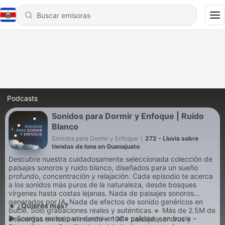
Podcasts
Sonidos para Dormir y Enfoque | Ruido
Blanco
Sonidos para Dormir y Enfoque
|
272 - Lluvia sobre
tiendas de lona en Guanajuato
Descubre nuestra cuidadosamente seleccionada colección de
paisajes sonoros y ruido blanco, diseñados para un sueño
profundo, concentración y relajación. Cada episodio te acerca
a los sonidos más puros de la naturaleza, desde bosques
vírgenes hasta costas lejanas. Nada de paisajes sonoros
generados por IA. Nada de efectos de sonido genéricos en
🔹 ¿Quieres más?
bucle. Solo grabaciones reales y auténticas.🔹 Más de 2.5M de
▶
Sonidos reales para dormir en alta calidad y en bucle –
descargas en todo el mundo🔹 100+ paisajes sonoros y