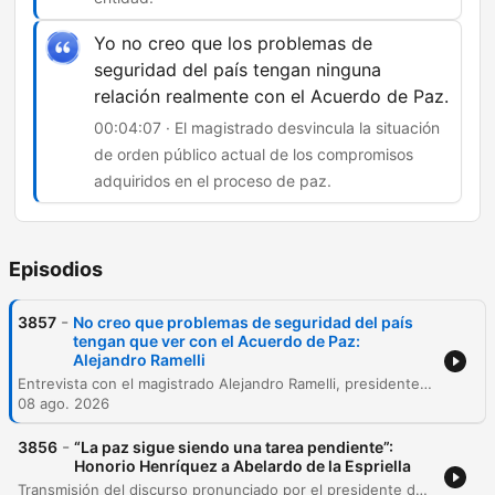
Yo no creo que los problemas de
seguridad del país tengan ninguna
relación realmente con el Acuerdo de Paz.
00:04:07 · El magistrado desvincula la situación
de orden público actual de los compromisos
adquiridos en el proceso de paz.
Episodios
-
3857
No creo que problemas de seguridad del país
tengan que ver con el Acuerdo de Paz:
Alejandro Ramelli
Entrevista con el magistrado Alejandro Ramelli, presidente de la Jurisdicción Especial para la Paz (JEP), sobre los retos y la relación institucional con el nuevo gobierno de Abelardo De la Espriella. El magistrado aborda la importancia de la autonomía judicial, la metodología de macrocasos para investigar delitos y la complejidad presupuestaria de una entidad que integra funciones de investigación, juzgamiento, protección y atención psicosocial. Durante la conversación, Ramelli analiza las críticas recibidas por la JEP, diferenciando entre el dolor legítimo de las víctimas y los discursos con intereses políticos o negacionistas. El magistrado concluye con un mensaje al Ejecutivo enfatizando la necesidad de respetar lo pactado en el Acuerdo de Paz y centrar las políticas públicas en la reparación de las víctimas.
08 ago. 2026
-
3856
“La paz sigue siendo una tarea pendiente”:
Honorio Henríquez a Abelardo de la Espriella
Transmisión del discurso pronunciado por el presidente del Congreso, Honorio Enríquez, durante la ceremonia de posesión del nuevo presidente de la República, Abelardo de la Espriella, en la ciudad de Santiago de Cali. El discurso aborda los desafíos críticos que enfrenta la nación, incluyendo la crisis de seguridad, el narcotráfico, la situación fiscal y la necesidad de fortalecer el sistema de salud y la economía. El orador hace un llamado a la unidad nacional, la convergencia política y la construcción de consensos entre el gobierno, el Congreso, los gremios y la academia. Se enfatiza la importancia de recuperar la soberanía territorial, combatir la minería criminal y promover una diplomacia profesional que recupere el prestigio internacional de Colombia.