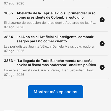
07 ago. 2026
-
3855
Abelardo de la Espriella dio su primer discurso
como presidente de Colombia: esto dijo
El discurso de posesión del presidente Abelardo de las Piella propone una 'regeneración nacional' centrada en la seguridad, el orden y la autoridad. El mandatario anuncia medidas contundentes contra el narcoterrorismo, la erradicación de cultivos ilícitos mediante herbicidas modernos y un cambio radical en la política de diálogo con grupos criminales. Su plan de gobierno incluye el fortalecimiento de la seguridad energética a través del fracking responsable, la lucha contra la corrupción mediante tecnología avanzada y una política de austeridad fiscal. Asimismo, el presidente enfatiza el apoyo al sector agropecuario, la defensa de los valores familiares y un compromiso con la estabilidad institucional y la transparencia.
07 ago. 2026
-
3854
La IA no es ni Artificial ni Inteligente: combatir
sesgos para no comer cuento
Las periodistas Juanita Vélez y Daniela Maya, co-creadoras de la plataforma Miopía, analizan el impacto diferencial de la inteligencia artificial en Latinoamérica y Colombia. La conversación aborda cómo las promesas de productividad del norte global no se aplican de igual forma en regiones con alta informalidad laboral y brechas de acceso digital. El episodio explora conceptos críticos como el colonialismo de datos, los sesgos algorítmicos en modelos entrenados principalmente en inglés y la extracción de recursos naturales y minerales para sostener la infraestructura tecnológica. Asimismo, se discuten los retos de la investigación periodística ante la opacidad de los algoritmos y los contratos estatales en materia de IA.
07 ago. 2026
-
3853
“La llegada de Todd Blanche manda una señal,
enviar al fiscal más poderoso”: analista político
En esta entrevista de Caracol Radio, Juan Sebastián González, exdirector del Consejo Nacional de Seguridad para el Hemisferio Occidental durante la administración Biden, analiza el panorama político colombiano tras la llegada de Abelardo de la Espriella. El análisis aborda los desafíos de gobernabilidad ante un Congreso sin mayoría propia, la importancia estratégica de mantener relaciones bilaterales con Estados Unidos más allá de las ideologías partidistas y el giro hacia la derecha en Latinoamérica como respuesta al mal manejo de gobiernos de izquierda. González también examina temas críticos de seguridad nacional, incluyendo la necesidad de restaurar la cooperación militar y judicial con Estados Unidos tras el deterioro bajo el gobierno de Petro. La conversación profundiza en la situación fronteriza con Venezuela, la importancia de la coordinación de inteligencia para combatir grupos criminales y las oportunidades económicas que la revitalización democrática de Venezuela representaría para Colombia.
07 ago. 2026
Mostrar más episodios