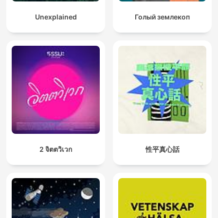
Unexplained
Голый землекоп
2 จิตตวิเวก
性平真心話