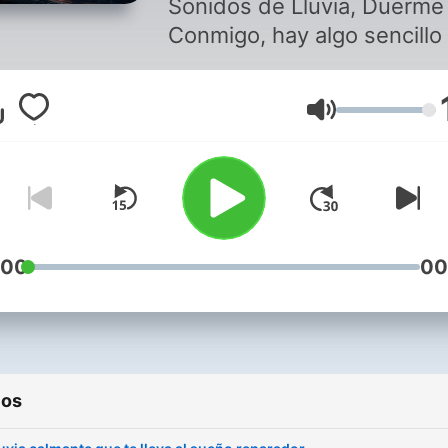
Sonidos de Lluvia, Duerme
Conmigo, hay algo sencillo
queremos que sepas. Tod
los anuncios se colocan al
Volumen
inicio para que tu experien
de escucha permanezca si
interrupciones una vez qu
comienza el viaje. Es un
pequeño momento que ay
a sostener Sonidos de Lluv
:00
00
Duerme Conmigo, para qu
cuando el episodio
verdaderamente comience
puedas cerrar los ojos, resp
ios
despacio y permitir que los
Sonidos de lluvia llenen