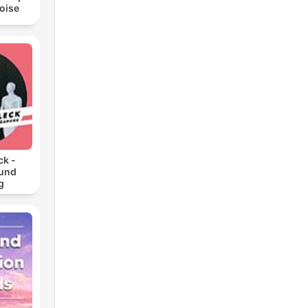
oise
e la
da
ck -
 und
g
vio
s
ente
a
,