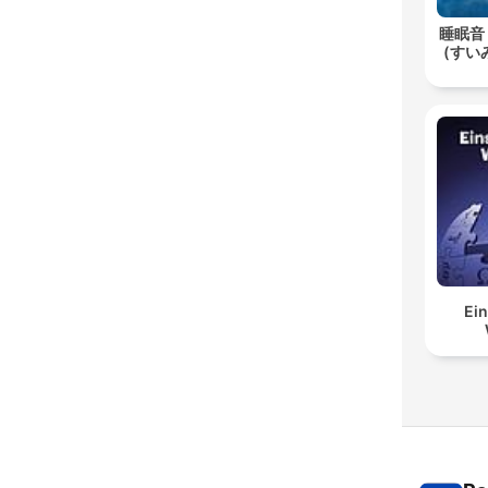
睡眠音
(すいみ
Ein