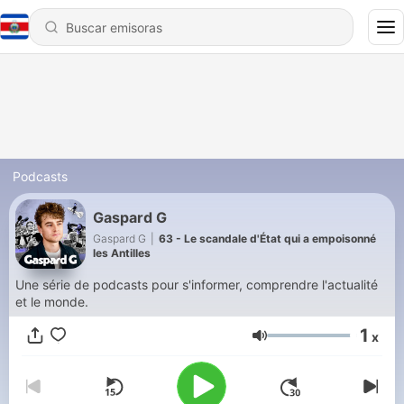
Podcasts
Gaspard G
Gaspard G
|
63 - Le scandale d'État qui a empoisonné
les Antilles
Une série de podcasts pour s'informer, comprendre l'actualité
et le monde.
1
x
Volumen