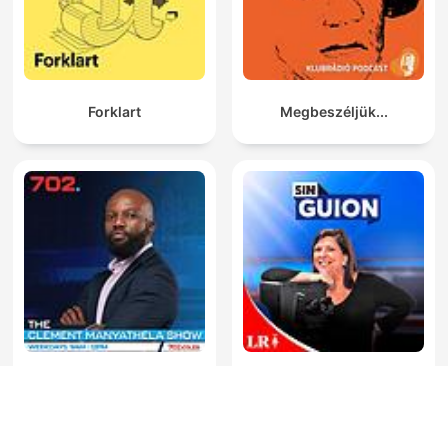
Forklart
Megbeszéljük...
The Clement Manyathela
La Republica - Sin guion
Show