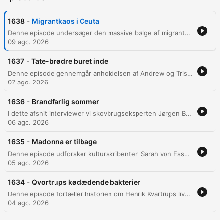
-
1638
Migrantkaos i Ceuta
Denne episode undersøger den massive bølge af migranter, der er svømmet fra Marokko til den spanske eksklave Ceuta, hvilket har skabt betydelig politisk uro i Europa. Journalisten Victor Skrøder Friis rapporterer direkte fra stedet om de menneskelige omkostninger og de politiske spændinger mellem Spanien, Italien og Marokko. Vi dykker ned i de geopolitiske spekulationer om russisk indblanding, migration som et politisk pressmiddel og de lokale protester mod den spanske regerings håndtering af grænsen.
09 ago. 2026
-
1637
Tate-brødre buret inde
Denne episode gennemgår anholdelsen af Andrew og Tristan Tate i Miami samt de alvorlige sigtelser om menneskehandel og voldtægt. Episoden belyser brødrenes baggrund som kickboxere, deres brug af 'loverboy-metoden' i Rumænien, og hvordan de bruger humor og 'edgelord'-trolling til at afvise anklager. Der kastes desuden lys over den internetmæssige latterliggørelse af Andrew Tates påklædning og de politiske implikationer af hans fængsling. Episoden diskuterer, hvordan brødrenes advokat benægter anklagerne, og hvordan deres indhold er designet til at underbygge konspirationsteorier om et 'woke' samfund.
07 ago. 2026
-
1636
Brandfarlig sommer
I dette afsnit interviewer vi skovbrugseksperten Jørgen Bo Larsen om de voldsomme skovbrande i Sydeuropa og deres årsager. Han diskuterer, hvordan menneskelige indgreb, såsom monokulturer af brandfølsomme træarter, har gjort landskabet mere sårbart over for ild. Samtidig undersøges strategier til forebyggelse og bekæmpelse, herunder et effektivt israelsk system til hurtig opsporing. Diskussionen berører behovet for mere brandrobuste skove med løvtræ samt de personlige risici ved manglende vedligeholdelse af arealer i forbindelse med klimaforandringer.
06 ago. 2026
-
1635
Madonna er tilbage
Denne episode udforsker kulturskribenten Sarah von Essens personlige og kulturelle forbindelse til Madonna gennem årtier, fra barndommens fascination af 'Like a Virgin' til diskussioner om kulturel appropriation. Samtalen berører også Madonnas nyere musikalske udtryk med singlen 'I Feel So Free', hendes rolle som allieret for LGBTQ+-miljøet samt de komplekse debatter omkring skønhedsidealer og kosmetiske indgreb i hendes alderdom.
05 ago. 2026
-
1634
Qvortrups kødædende bakterier
Denne episode fortæller historien om Henrik Kvartrups livstruende kamp mod kødædende bakterier efter en knæoperation. Han beskriver de ekstreme smerter, dramatiske hospitalsindlæggelser og det øjeblik, hvor han får at vide, at operationen er forbundet med risiko for død. Henrik reflekterer over de traumatiske 32 timer med operationer og behandling i et trykkammer. Han beskriver den eksistentielle angst og sårbarhed, som oplevelsen har efterladet ham med, samt vigtigheden af sygeplejerskens hurtige reaktion.
04 ago. 2026