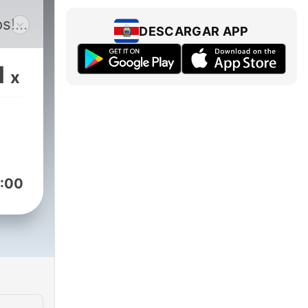
os!
DESCARGAR APP
ana
1
x
os
ue
:00