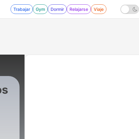
Trabajar
Gym
Dormir
Relajarse
Viaje
os