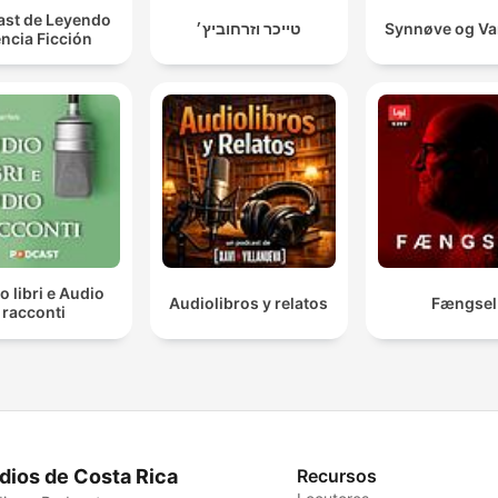
st de Leyendo
טייכר וזרחוביץ׳
Synnøve og V
ncia Ficción
o libri e Audio
Audiolibros y relatos
Fængsel
racconti
dios de Costa Rica
Recursos