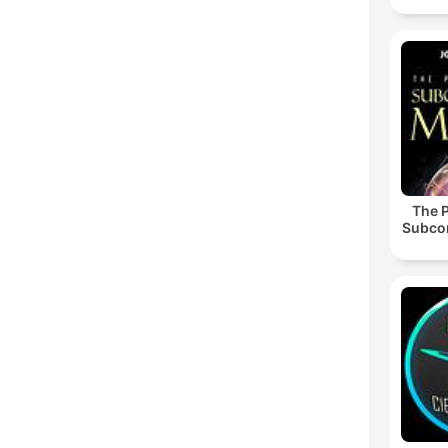
The 
Subco