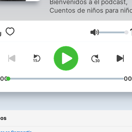
Bienvenidos a el podcast,
Cuentos de niños para niñ
En este podcast cada sem
contare un cuento nuevo!
Volumen
Ademas podras escuchar l
bloopers de los cuentos q
cuento, que pueden ser
muchos! por que me rio
mucho!!! Nos vemos!.
:00
00
ios