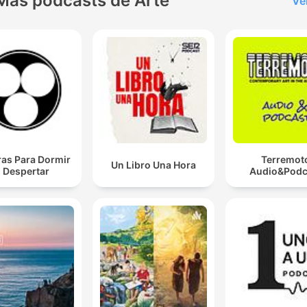
Más podcasts de Arte
Ve
ras Para Dormir
Terremot
Un Libro Una Hora
 Despertar
Audio&Podc