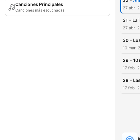
-
32
Am
Canciones Principales
27 abr. 
Canciones más escuchadas
-
31
La 
27 abr. 
-
30
Lo
10 mar. 
-
29
10
17 feb. 
-
28
La
17 feb. 