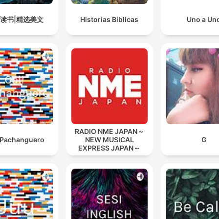
5读书|精选美文
Historias Bíblicas
Uno a Un
RADIO NME JAPAN～
i Pachanguero
NEW MUSICAL
G
EXPRESS JAPAN～