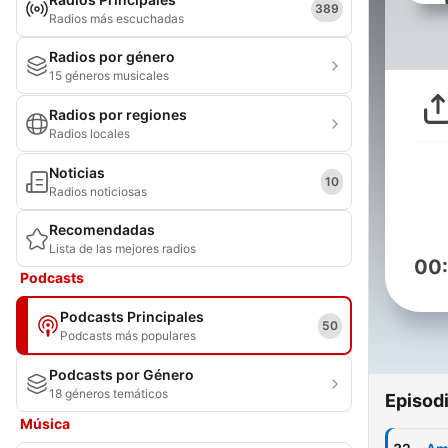
389
Radios más escuchadas
Radios por género
15 géneros musicales
Radios por regiones
Radios locales
Noticias
10
Radios noticiosas
Recomendadas
Lista de las mejores radios
00
Podcasts
Podcasts Principales
50
Podcasts más populares
Podcasts por Género
18 géneros temáticos
Episod
Música