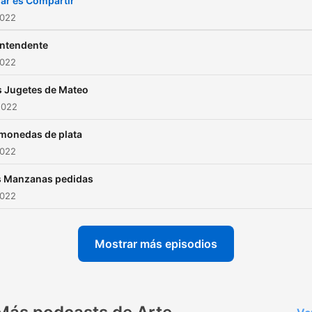
ar es Compartir
2022
intendente
2022
s Jugetes de Mateo
2022
 monedas de plata
2022
s Manzanas pedidas
2022
Mostrar más episodios