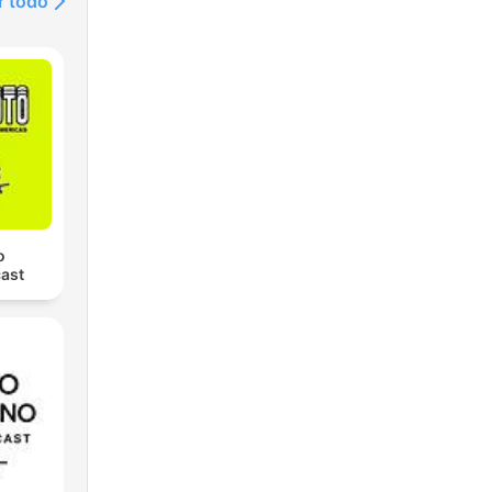
r todo
o
ast