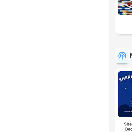
She
Bed