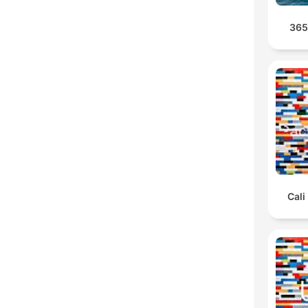
36
Cal