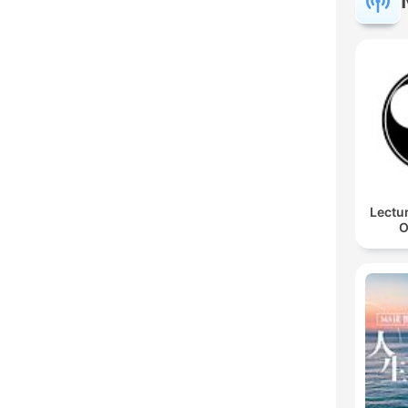
Lectu
O