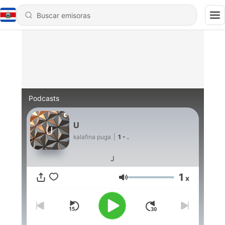
Podcasts
U
kalafina puga
|
1 - .
J
1
x
Volumen