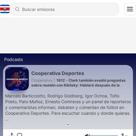
Podcasts
Cooperativa Deportes
Cooperativa
|
1612 - Clark también evadió preguntas
sobre reunión con Kiblisky: Hablaré después de la
defensa
Marcelo Barticciotto, Rodrigo Goldberg, Igor Ochoa, Toño
Prieto, Pato Muñoz, Ernesto Contreras y un panel de reporteros
y comentaristas informan, debaten y comentan de fútbol en
Cooperativa Deportes. Para escuchar cuando y donde quieras.
🎧 Escucha este y todos los podcasts de Cooperativa en
1