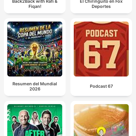
Back2Back with Rafi &
El Chiringuito en Fox
Fiqan!
Deportes
Resumen del Mundial
Podcast 67
2026