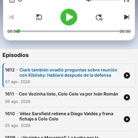
x
👉
Cooperativapodcast.cl
Volumen
00:00
00:00
Episodios
-
1612
Clark también evadió preguntas sobre reunión
con Kiblisky: Hablaré después de la defensa
07 ago. 2026
-
1611
Con Vozinha listo, Colo Colo va por Iván Román
06 ago. 2026
-
1610
Vélez Sarsfield retiene a Diego Valdés y frena
fichaje a Colo Colo
05 ago. 2026
-
1609
¿Vozinha o Maureira?: La lucha por la