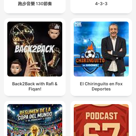
跑步音樂 130節奏
4-3-3
Back2Back with Rafi &
El Chiringuito en Fox
Fiqan!
Deportes