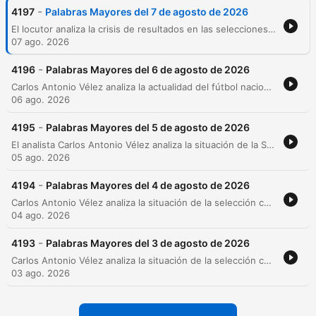
-
4197
Palabras Mayores del 7 de agosto de 2026
El locutor analiza la crisis de resultados en las selecciones de fútbol colombiano, argumentando que cualquier resultado distinto al oro en torneos menores es un fracaso. También presenta una lista de jugadores colombianos destacados y discute la situación física y mental de Luis Suárez tras su reciente incidente. Asimismo, se aborda la situación de varios clubes de fútbol, destacando la llegada de jugadores jóvenes a Atlético Nacional para evitar una nómina excesivamente veterana y la crisis económica del Deportivo Pereira. También se discuten las tensiones políticas en los organismos internacionales como la FIFA, CONMEBOL y CONCACAF respecto al aumento de equipos en el Mundial.
07 ago. 2026
-
4196
Palabras Mayores del 6 de agosto de 2026
Carlos Antonio Vélez analiza la actualidad del fútbol nacional e internacional, abordando desde el fracaso de la selección colombiana sub-20 en los Juegos Centroamericanos hasta las críticas por la posible expansión del Mundial a 64 selecciones. El episodio también explora la toxicidad en redes sociales, la evolución táctica del fútbol moderno y la desaparición del rol clásico del '10', mientras el locutor reafirma su compromiso con un estilo de debate directo y sin filtros políticos.
06 ago. 2026
-
4195
Palabras Mayores del 5 de agosto de 2026
El analista Carlos Antonio Vélez analiza la situación de la Selección Colombia tras el Mundial, criticando las declaraciones de jugadores como Jerry Mina y Johan Mojica. El episodio también aborda temas del fútbol local, incluyendo la situación contractual de Hamilton Campas y los casos disciplinarios en el América de Cali. Asimismo, se explora la evolución táctica del fútbol moderno y la desaparición del rol tradicional del '10' para dar paso al centrocampista integral. El análisis concluye con un repaso de la jornada de la liga colombiana, destacando los errores defensivos de Independiente Medellín y la actuación del portero de Millonarios.
05 ago. 2026
-
4194
Palabras Mayores del 4 de agosto de 2026
Carlos Antonio Vélez analiza la situación de la selección colombiana, los rumores sobre el reemplazo de Luis Amaranto Perea y la polémica visita de Gianni Infantino a Colombia. Asimismo, cuestiona la actualidad de Atlético Nacional y su dependencia de jugadores veteranos frente al potencial de las nuevas promesas. El episodio también aborda noticias del fútbol internacional y local, incluyendo críticas a la gestión de un jugador en River, el posible fichaje de Leonay Sousa por Millonarios y el rendimiento de Ureña. Finalmente, se destaca el momento de John Arias en Brasil y se revisa reglamentariamente una jugada polémica de mano en el partido Bucaramanga vs Cúcuta.
04 ago. 2026
-
4193
Palabras Mayores del 3 de agosto de 2026
Carlos Antonio Vélez analiza la situación de la selección colombiana frente a la Copa América, el proceso de reconstrucción de Brasil y las tensiones políticas en la FIFA bajo la gestión de Infantino. El episodio también aborda la trayectoria de Teófilo Gutiérrez, la crítica a la gestión de Lucas González en Nacional y un repaso por los resultados de la liga colombiana, incluyendo actuaciones de Millonarios, Cali, Once Caldas y Santa Fe.
03 ago. 2026