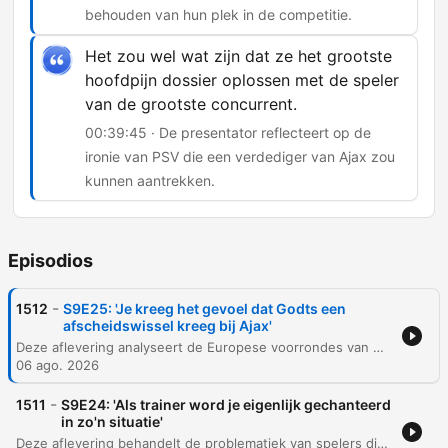
behouden van hun plek in de competitie.
Het zou wel wat zijn dat ze het grootste
hoofdpijn dossier oplossen met de speler
van de grootste concurrent.
00:39:45 · De presentator reflecteert op de
ironie van PSV die een verdediger van Ajax zou
kunnen aantrekken.
Episodios
-
1512
S9E25: 'Je kreeg het gevoel dat Godts een
afscheidswissel kreeg bij Ajax'
Deze aflevering analyseert de Europese voorrondes van Ajax en FC Twente, met aandacht voor individuele prestaties en transfergeruchten. Daarnaast wordt de politieke situatie binnen de FIFA onder Gianni Infantino kritisch besproken in relatie tot de standpunten van de UEFA en KNVB. Verder verschuift de focus naar de Keuken Kampioens Divisie en de Eredivisie, waarbij de dynamiek van jonge trainers, clubdoelstellingen en de titelstrijd centraal staan. De podcast sluit af met een blik op degradatiekandidaten, transfermogelijkheden zoals Jordi Diens naar PSV en een quizvraag over coach Peter Vermeulen.
06 ago. 2026
-
1511
S9E24: 'Als trainer word je eigenlijk gechanteerd
in zo'n situatie'
Deze aflevering behandelt de problematiek van spelers die hun motivatie verliezen tijdens transferperiodes, met de casus Sano als voorbeeld, en analyseert de transferstrategieën van Ajax en PSV. Daarnaast wordt ingegaan op de noodzaak voor versterking in de defensie van PSV en de uitdagingen bij FC Twente rondom de spitsenpositie en de keeper. Verder bespreken we de transfer van Mo Salah naar Turkije, de speculaties rondom Louis van Gaal als bondscoach en de kritiek op de visie van de KNVB. De podcast sluit af met een blik op de Europese loting voor FC Twente en enkele persoonlijke anekdotes.