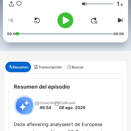
1
x
Volumen
00:00
00:00
Resumen
Transcripción
Buscar
Resumen del episodio
Duración
Publicado
46:54
06 ago. 2026
Deze aflevering analyseert de Europese