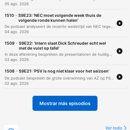
05 ago. 2026
-
1510
S9E23: ‘NEC moet volgende week thuis de
volgende ronde kunnen halen’
De podcast analyseert de recente wedstrijd van NEC tegen Olympiacos, waarbij de focus ligt op de fysieke strijd en de kansen voor de returnwedstrijd. Daarnaast wordt de transferstrategie van PSV besproken, specifiek de komst van Kodai Sano en Kostić om de selectie te versterken. Verder wordt ingegaan op het transfernieuws rondom Ajax, AZ en Twente, met speciale aandacht voor de komst van Julian Brandt naar Ajax en het nieuwe financiële beleid onder technisch directeur Cruijff. Tot slot bespreken de hosts de transferdynamiek tussen grote Nederlandse clubs en het belang van talentontwikkeling bij Ajax.
04 ago. 2026
-
1509
S9E22: ‘Intern slaat Dick Schreuder echt wel
met de vuist op tafel’
In deze aflevering bespreken de presentatoren de huidige situatie bij NEC, met een focus op de verdedigingsproblematiek en de krappe selectie voor de Champions League-voorronde tegen Olympiacos. Daarnaast wordt ingegaan op de transferstatus van de club, de impact van Dusan Tadic en de mogelijke interesse van PSV in Sano.
03 ago. 2026
-
1508
S9E21: ‘PSV is nog niet klaar voor het seizoen’
De podcast bespreekt de grote overwinning van AZ op PSV met 0-4, waarbij de rode kaart voor Joey Veerman en de transferstrategie van PSV centraal staan. Daarnaast wordt ingegaan op de transferstatus van AZ-spelers en de noodzaak voor versterkingen bij PSV om de concurrentie met Ajax aan te kunnen. Verder worden de sportieve en financiële uitdagingen voor de topclubs in de Eredivisie geanalyseerd, met specifieke aandacht voor de strijd om Champions League-plekken. De aflevering behandelt ook de reputatie van FIFA-president Infantino en sluit af met een quizvraag over de Johan Cruijffschaal.
02 ago. 2026
Mostrar más episodios
Ver todo