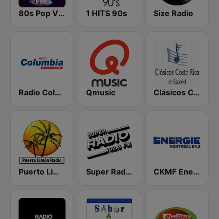
80s Pop Vibes
1 HITS 90s
Size Radio
Radio Columbia
Qmusic
Clásicos Costa Rica Español
Puerto Limón Radio
Super Radio FM
CKMF Energie Montréal 94.3 FM