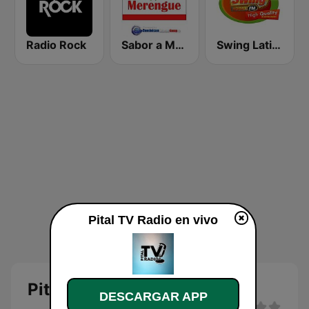
Radio Rock
Sabor a Merengue
Swing Latino Radio
Pital TV Radio en vivo
Pital TV Radio en vivo
DESCARGAR APP