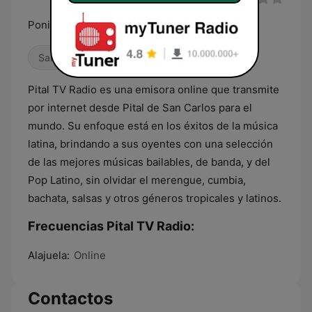
Poniéndote Solo Éxitos
Salsa
Latino
Pital TV Radio es una emisora online que transmite
por internet desde Pital de San Carlos para el
mundo. Su enfoque está en los éxitos de la música
latina, brindando a sus oyentes con una selección
de las mejores músicas bailables, de banda, y del
Pop Latino, sin olvidar el merengue, cumbia,
bachata, salsas y otros géneros tropicales y latinos.
Frecuencias Pital TV Radio:
Alajuela:
Online
Contactos