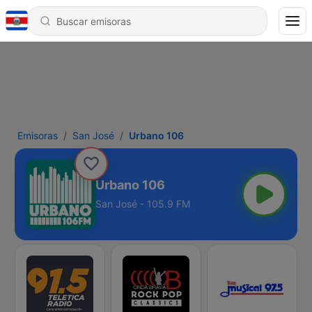
Emisoras
San José
Urbano 106
Urbano 106
San José - 105.9 FM