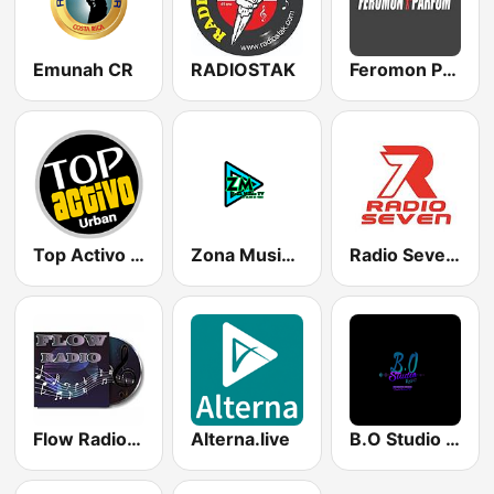
Emunah CR
RADIOSTAK
Feromon Parfüm
Top Activo Urban
Zona Music TV CR y Radio
Radio Seven7
Flow Radio CR
Alterna.live
B.O Studio Radio