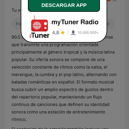
DESCARGAR APP
Tu música está aqui
Pop / Top 40
Músicas del mundo
Años 90
90.5 Aserrí es una emisora de radio costarricense
que transmite una programación orientada
principalmente al género tropical y la música latina
popular. Su oferta sonora se compone de una
selección constante de ritmos como la salsa, el
merengue, la cumbia y el pop latino, alternando con
baladas románticas en español. El formato musical
busca cubrir un amplio espectro de gustos dentro
del repertorio popular, manteniendo un flujo
continuo de canciones que definen su identidad
sonora como una estación de entretenimiento
rítmico.