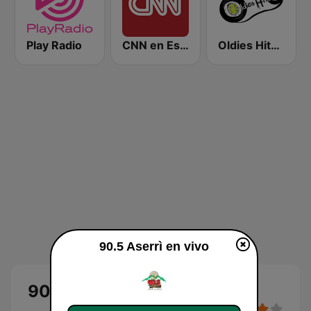
Play Radio
CNN en Español
Oldies Hits CR - Inglés
90.5 Aserrì en vivo
90.5 Aserrì en vivo