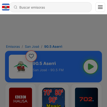
Emisoras
San José
90.5 Aserrì
90.5 Aserrì
San José - 90.5 FM