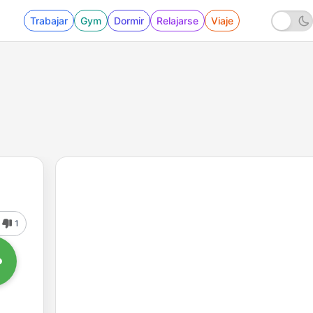
Trabajar
Gym
Dormir
Relajarse
Viaje
1