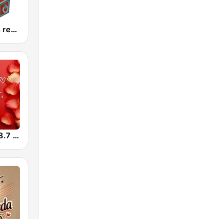
El Baúl de los recuerdos
Romántica 98.7 FM