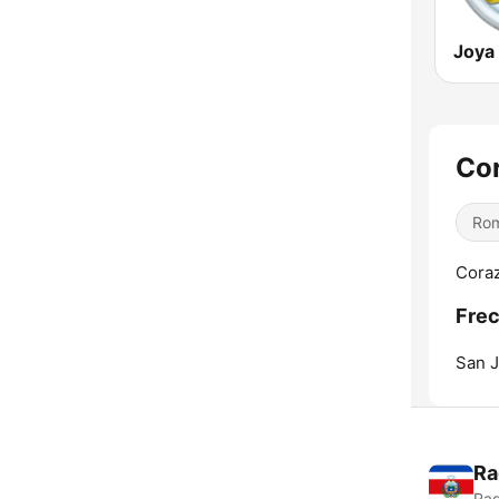
Joya
Cor
Rom
Coraz
Frec
San J
Ra
Rad