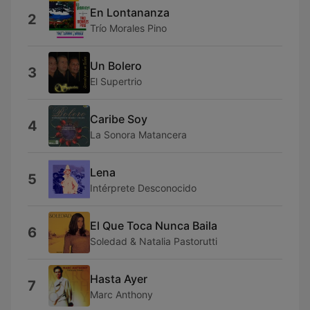
En Lontananza
2
Trío Morales Pino
Un Bolero
3
El Supertrio
Caribe Soy
4
La Sonora Matancera
Lena
5
Intérprete Desconocido
El Que Toca Nunca Baila
6
Soledad & Natalia Pastorutti
Hasta Ayer
7
Marc Anthony