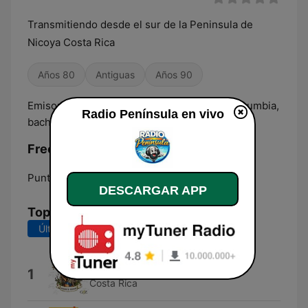
Transmitiendo desde el sur de la Peninsula de
Nicoya Costa Rica
Años 80
Antiguas
Años 90
Emisora de corte tropical, salsa, merengue, cumbia,
Radio Península en vivo
bachata, socca, bolero
Frecuencias Radio Península:
Puntarenas:
Online
DESCARGAR APP
Top Canciones
Últimos 7 días
Últimos 30 días
Costa Rica
1
Costa Rica