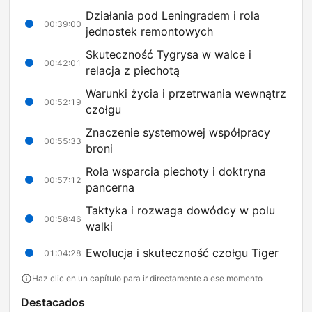
Działania pod Leningradem i rola
00:39:00
jednostek remontowych
Skuteczność Tygrysa w walce i
00:42:01
relacja z piechotą
Warunki życia i przetrwania wewnątrz
00:52:19
czołgu
Znaczenie systemowej współpracy
00:55:33
broni
Rola wsparcia piechoty i doktryna
00:57:12
pancerna
Taktyka i rozwaga dowódcy w polu
00:58:46
walki
Ewolucja i skuteczność czołgu Tiger
01:04:28
Haz clic en un capítulo para ir directamente a ese momento
Destacados