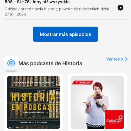
-
598
SU-76I. Inny niż wszystkie
Odcinek przedstawia historię powstania radzieckich dział samobieżnych na bazie niemieckich podwozi, ze szczególnym uwzględnieniem pojazdów SU-76i oraz SG-122. Autor wyjaśnia proces adaptacji zdobycznego sprzętu Panzer III przez radzieckie zakłady w celu wzmocnienia potencjału Armii Czerwonej w krytycznym okresie wojny. Szczegółowo opisano proces powstawania SU-76i jako improwizowanej konstrukcji opartej na zdobycznych czołgach Panzer III. Tekst omawia techniczne aspekty produkcji w zakładach nr 37, trudności z obsługą niemieckiej techniki przez radzieckie załogi oraz krótkotrwałe użycie tego pojazdu typu ersatz podczas kampanii 1943 roku.
27 jul. 2026
Mostrar más episodios
Ver todo
Más podcasts de Historia