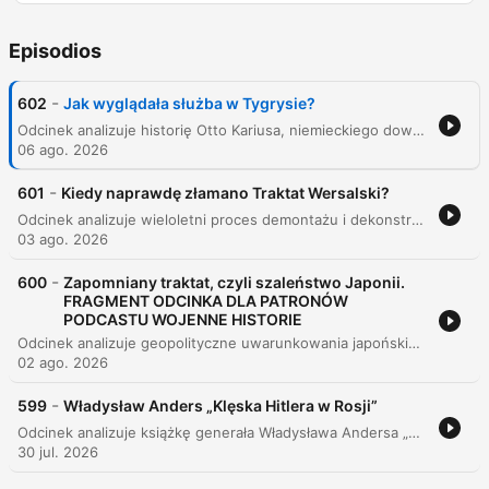
Episodios
-
602
Jak wyglądała służba w Tygrysie?
Odcinek analizuje historię Otto Kariusa, niemieckiego dowódcy czołgów ciężkich typu Tiger, oraz weryfikuje wiarygodność jego wspomnień w kontekście rzeczywistości historycznej. Rozmówcy badają różnice między subiektywnymi odczuciami żołnierza a faktami dotyczącymi sukcesów bojowych i wyposażenia Armii Czerwonej. Program szczegółowo omawia techniczne aspekty służby w 502 Batalionie Czołgów Ciężkich, skupiając się na wyzwaniach logistycznych, trudnych warunkach terenowych oraz specyfice walk pancernych. Analizie poddano skuteczność Tygrysa, rolę współpracy różnych rodzajów broni oraz ekstremalne warunki życia i przetrwania załóg wewnątrz pojazdów.
06 ago. 2026
-
601
Kiedy naprawdę złamano Traktat Wersalski?
Odcinek analizuje wieloletni proces demontażu i dekonstrukcji traktatu wersalskiego, wskazując, że nie był to pojedynczy akt, lecz stopniowe łamanie kolejnych postanowień przez różne mocarstwa oraz Niemcy. Autor szczegółowo omawia aspekty polityczne, terytorialne i gospodarcze dokumentu, od kwestii Ligi Narodów i granic, po nierealne zapisy dotyczące reparacji i zbrojeń. Analiza pokazuje, jak błędy mocarstw zachodnich, brak udziału kluczowych potęg oraz kwestionowanie zapisów traktatu przyczyniły się do niestabilności międzynarodowej. Proces ten doprowadził ostatecznie do upadku ładu wersalskiego, zniszczenia postanowień rozbrojeniowych i destabilizacji bezpieczeństwa, co miało tragiczne skutki dla Europy oraz II Rzeczypospolitej.
03 ago. 2026
-
600
Zapomniany traktat, czyli szaleństwo Japonii.
FRAGMENT ODCINKA DLA PATRONÓW
PODCASTU WOJENNE HISTORIE
Odcinek analizuje geopolityczne uwarunkowania japońskiego ekspansjonizmu na początku XX wieku, koncentrując się na narastającym konflikcie interesów między Japonią, Chinami a mocarstwami zachodnimi, takimi jak USA i Wielka Brytania. Prelegent omawia proces wycofywania się brytyjskiego sojuszu z Japonią oraz strategiczne dążenia Japonii do dominacji w Chinach poprzez wykorzystanie osłabienia mocarstw europejskich podczas I wojny światowej. Analiza obejmuje działania militarne Japonii na półwyspie Shantung, zajęcie niemieckich kolonii oraz mechanizm japońskich żądań gospodarczych opartych na szantażu militarnym. Tekst wskazuje na ciągłość strategii japońskiej, łącząc wydarzenia z lat 1914-1915 z późniejszą agresją w trakcie II wojny światowej.
02 ago. 2026
-
599
Władysław Anders „Klęska Hitlera w Rosji”
Odcinek analizuje książkę generała Władysława Andersa „Klęska Hitlera w Rosji 1941-1945” oraz debatę historyczną dotyczącą przyczyn zwycięstwa Związku Radzieckiego i roli aliantów zachodnich. Autorzy badają wpływ powojennej propagandy niemieckich generałów na zniekształcenie obrazu II wojny światowej, podważając mity o doskonałości Wehrmachtu. Analiza skupia się na konfrontacji perspektywy Andersa z rzeczywistością logistyczną i gospodarczą. Argumentuje się, że porażka III Rzeszy nie wynikała jedynie z błędów strategicznych Hitlera, lecz przede wszystkim z braku zdolności przemysłowej Niemiec oraz kluczowego znaczenia potencjału gospodarczego USA i programu Lend-Lease.
30 jul. 2026