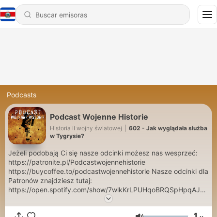
Podcasts
Podcast Wojenne Historie
Historia II wojny światowej
|
602 - Jak wyglądała służba
w Tygrysie?
Jeżeli podobają Ci się nasze odcinki możesz nas wesprzeć:
https://patronite.pl/Podcastwojennehistorie
https://buycoffee.to/podcastwojennehistorie Nasze odcinki dla
Patronów znajdziesz tutaj:
https://open.spotify.com/show/7wlkKrLPUHqoBRQSpHpqAJ?
si=6MPaNz7ESpWhO50Y3LCDJQ
1