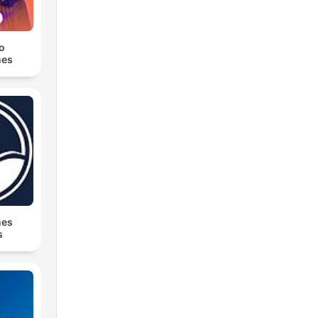
yo
nes
nes
s