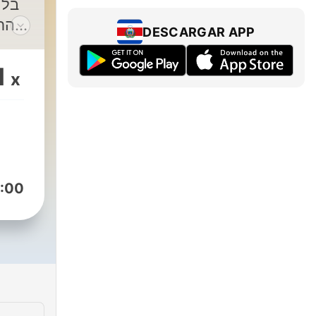
בלי
הת
DESCARGAR APP
ישע
1
x
א
קר
ש
:00
ל
לארה
קט