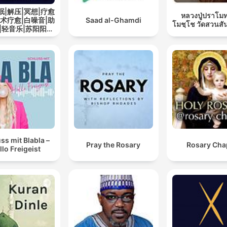
眠|解压|冥想|疗愈
หลวงปู่ปราโมท
艺术疗愈|白噪音|助
Saad al-Ghamdi
โมชฺโช วัดสวนสั
|轻音乐|苏阳阳频
道
ss mit Blabla –
Pray the Rosary
Rosary Cha
llo Freigeist