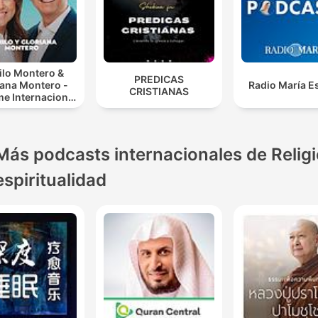
ilo Montero &
PREDICAS
iana Montero -
Radio María E
CRISTIANAS
e Internacional
redicaciones
Cristianas
Más podcasts internacionales de Religi
espiritualidad