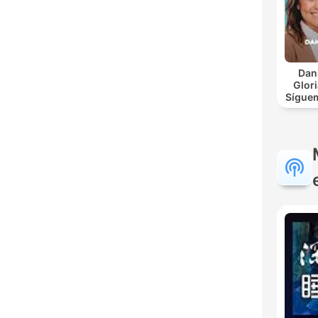
Dan
Glor
Síguem
| P