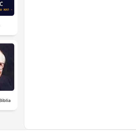
с
Biblia