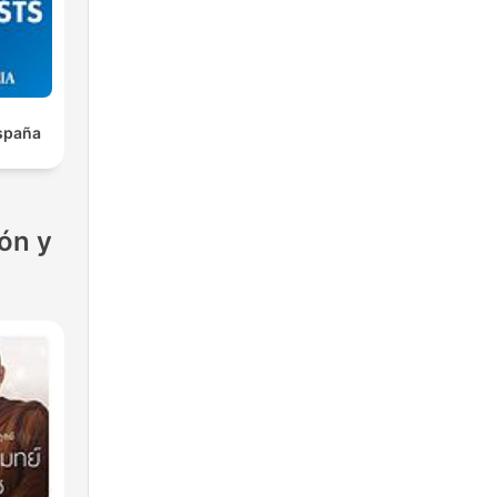
spaña
ón y