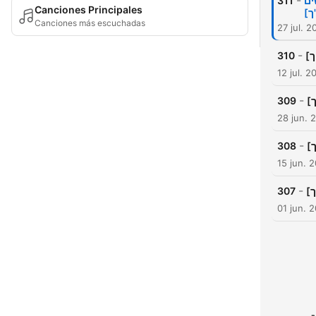
-
311
ים
Canciones Principales
"ך
Canciones más escuchadas
27 jul. 2
-
310
״ך
12 jul. 2
-
309
ך
28 jun. 
-
308
15 jun. 
-
307
״ך
01 jun. 