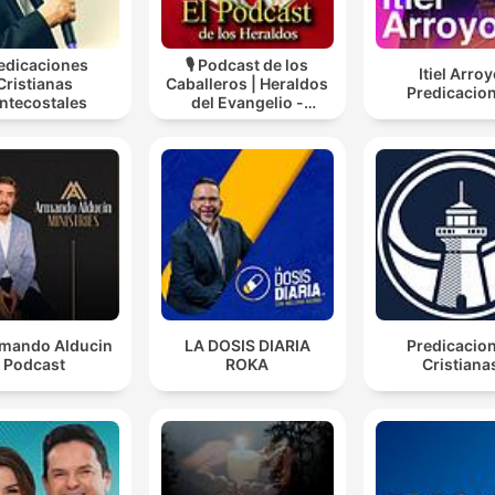
edicaciones
🎙️ Podcast de los
Itiel Arro
Cristianas
Caballeros | Heraldos
Predicacio
ntecostales
del Evangelio -
Caballeros de la
Virgen
rmando Alducin
LA DOSIS DIARIA
Predicacio
Podcast
ROKA
Cristiana