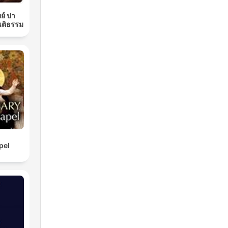
ย์ ปา
นติธรรม
pel