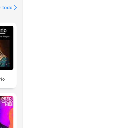
ע
r todo
למ
מ"
זא
התער
rio