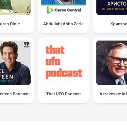
uran Dinle
Abdullahi Abba Zaria
Христо
Osteen Podcast
That UFO Podcast
A traves de la 