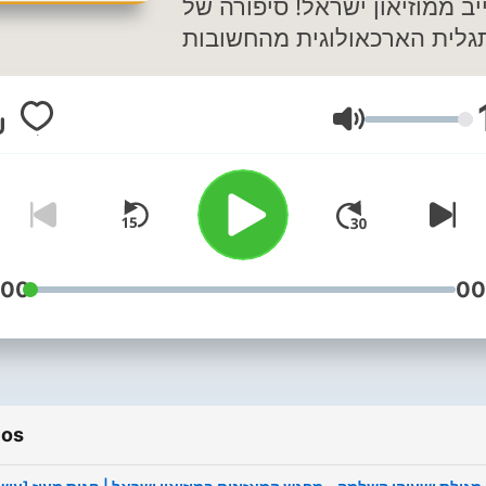
יב ממוזיאון ישראל! סיפורה של
גלית הארכאולוגית מהחשובות
ביותר שנמצאה בארץ: מגילת
יהו השלמה. כתב יד מקראי בן
Volumen
יותר מ-2,200 שנה, שנפרש לאורך
שבעה מטרים ומסתיר מאחוריו
דרמה לא קטנה.
יך נמצאה המגילה? מה באמת
ה במערות קומראן, ומה החלק
ל העז הפלאית והאבן שנזרקה
:00
00
מערה? איך התגלגלה המגילה
מבית לחם ודמשק, דרך הפלגה
"ב בו הוצגה למכירה במודעה
נה בעיתון, ועד למבצע החשאי
ios
שהחזיר אותה לירושלים?
בהמשך ניגע במבנה של היכל