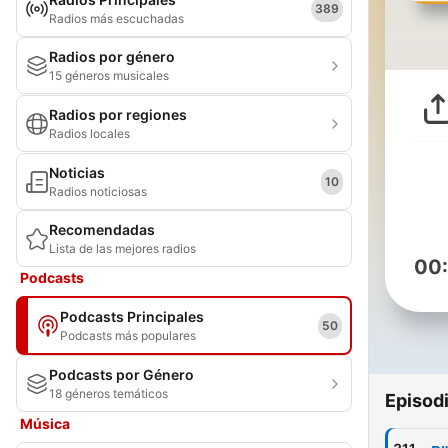
389
Radios más escuchadas
Radios por género
15 géneros musicales
Radios por regiones
Radios locales
Noticias
10
Radios noticiosas
Recomendadas
Lista de las mejores radios
00
Podcasts
Podcasts Principales
50
Podcasts más populares
Podcasts por Género
18 géneros temáticos
Episod
Música