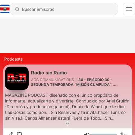
Podcasts
Radio sin Radio
AGC COMMUNICATIONS
|
30 - EPISODIO 30 -
SEGUNDA TEMPORADA ¨MISIÓN CUMPLIDA¨...
GRACIAS MUNDIALES!
MAGAZINE PODCAST diseñado con el único propósito de
informarte, actualizarte y divertirte. Conducido por Ariel Grullón
(Dirección y producción general), Dunia de Windt que te dice
Las Cosas como Son... Sin Reservas y te invita hacer Turismo
sin Visa.!! Carlos Almanzar estará Fuera de Todo... Sin
Desperdicios!! Te invita al Cine sin Taquilla y te llevará al
misterioso mundo de Lo Insólito sin Miedo. Carlos Rizik te da la
1