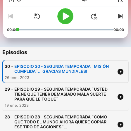
x
Ñapa sin Pedirla. Además, Datos Insólitos, Cine sin Taquilla a
Volumen
Blanco y Negro, No hay que VER para CREER con Claire y
mucho más!
00:00
00:00
Episodios
-
30
EPISODIO 30 - SEGUNDA TEMPORADA ¨MISIÓN
CUMPLIDA¨... GRACIAS MUNDIALES!
26 ene. 2023
-
29
EPISODIO 29 - SEGUNDA TEMPORADA ¨USTED
TIENE QUE TENER DEMASIADO MALA SUERTE
PARA QUE LE TOQUE¨
19 ene. 2023
-
28
EPISODIO 28 - SEGUNDA TEMPORADA ¨COMO
QUE TODO EL MUNDO AHORA QUIERE COPIAR
ESE TIPO DE ACCIONES¨…