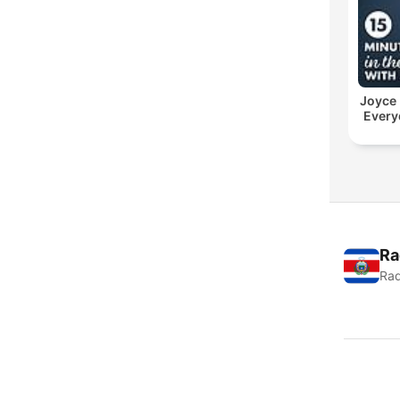
Joyce
Every
Ra
Rad