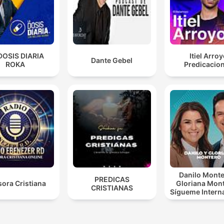
DOSIS DIARIA
Itiel Arro
Dante Gebel
ROKA
Predicacio
Danilo Monte
PREDICAS
ora Cristiana
Gloriana Mont
CRISTIANAS
Sígueme Intern
| Predicaci
Cristiana