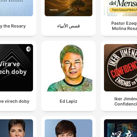
Pastor Ezeq
y the Rosary
قصص الأنبياء
Molina Rosa
Iker Jimén
ve vírech doby
Ed Lapiz
Confidenci