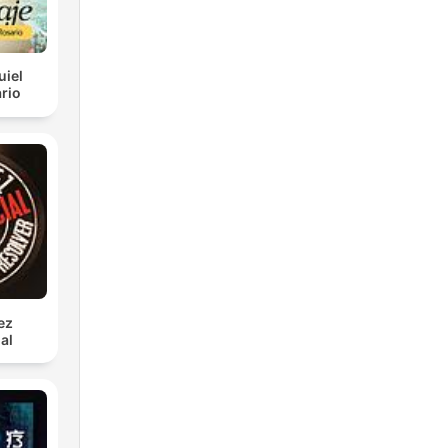
uiel
rio
ez
al