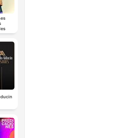
nes
s
les
lducin