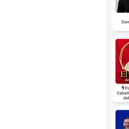
Dan
🎙️ 
Caball
de
Cab