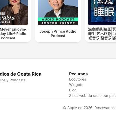
 Meyer Enjoying
深度睡眠|解压|冥
Joseph Prince Audio
day Life® Radio
养生|艺术疗愈|白
Podcast
Podcast
眠音乐|轻音乐|
道
dios de Costa Rica
Recursos
Locutores
ios y Podcasts
Widgets
Blog
Sitios web de radio por paí
© AppMind 2026. Reservados t