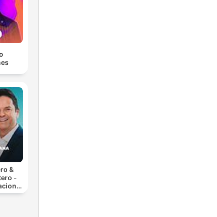
yo
nes
ro &
ero -
acional
ones
s