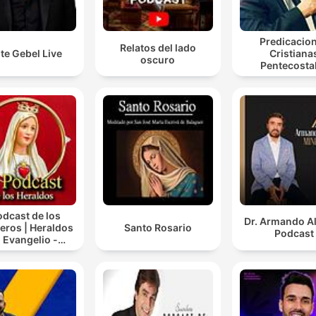
Predicacio
Relatos del lado
te Gebel Live
Cristiana
oscuro
Pentecosta
Podcast de los
Dr. Armando A
eros | Heraldos
Santo Rosario
Podcast
l Evangelio -
alleros de la
Virgen