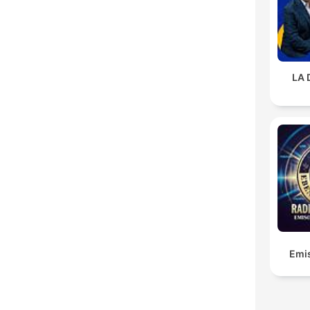
LA 
Emis