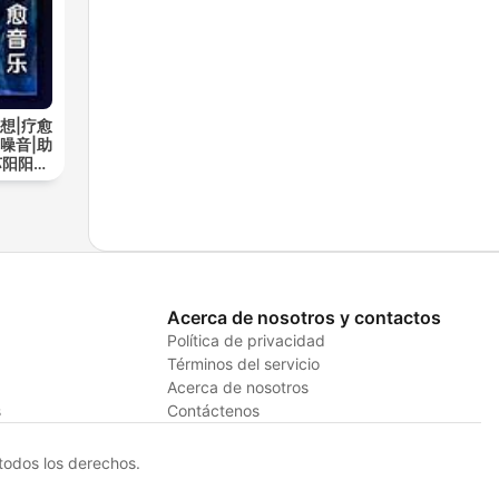
想|疗愈
噪音|助
苏阳阳频
Acerca de nosotros y contactos
Política de privacidad
Términos del servicio
Acerca de nosotros
s
Contáctenos
odos los derechos.