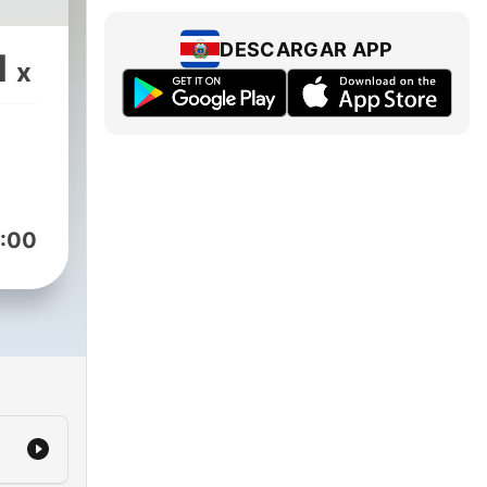
DESCARGAR APP
1
x
:00