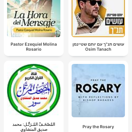
Pastor Ezequiel Molina
עושים תנ"ך עם יותם שטיינמן
Rosario
Osim Tanach
المُصْحَـفْ المُـرَتَّـل: محمد
Pray the Rosary
صديق المنشاوي