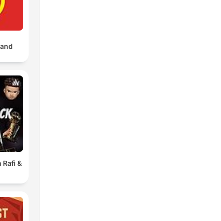
land
 Rafi &