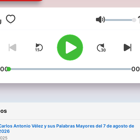
su audiocolumna diaria opi
sobre el acontecer deporti
del fútbol colombiano y del
Volumen
mundo
:00
00
ios
Carlos Antonio Vélez y sus Palabras Mayores del 7 de agosto de
2026
2025