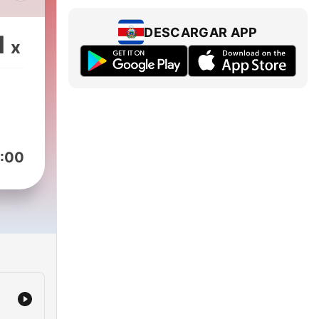
na
vo
DESCARGAR APP
1
x
:00