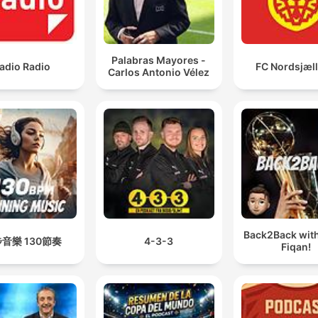
Palabras Mayores -
adio Radio
FC Nordsjæl
Carlos Antonio Vélez
Back2Back with
音樂 130節奏
4-3-3
Fiqan!