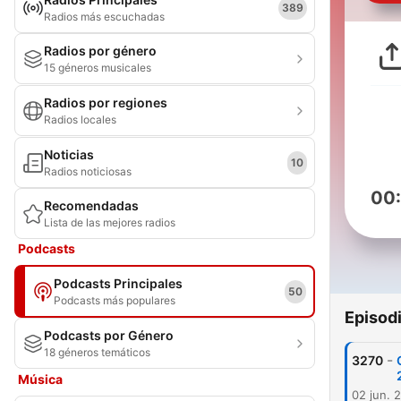
389
Radios más escuchadas
Radios por género
15 géneros musicales
Radios por regiones
Radios locales
Noticias
10
Radios noticiosas
00
Recomendadas
Lista de las mejores radios
Podcasts
Podcasts Principales
50
Podcasts más populares
Episod
Podcasts por Género
18 géneros temáticos
-
3270
Música
02 jun. 