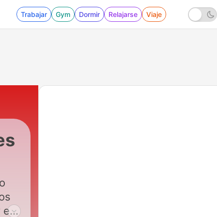
Trabajar
Gym
Dormir
Relajarse
Viaje
es
no
vos
y en