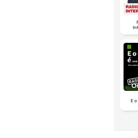
In
E o