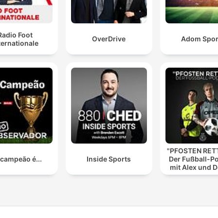
Radio Foot
OverDrive
Adom Spor
ternationale
"PFOSTEN RETT
 campeão é...
Inside Sports
Der Fußball-P
mit Alex und 