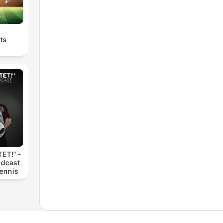
ts
ET!" -
odcast
Dennis