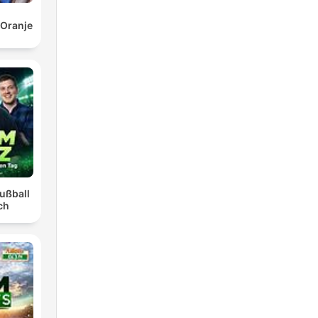
 Oranje
ußball
ch