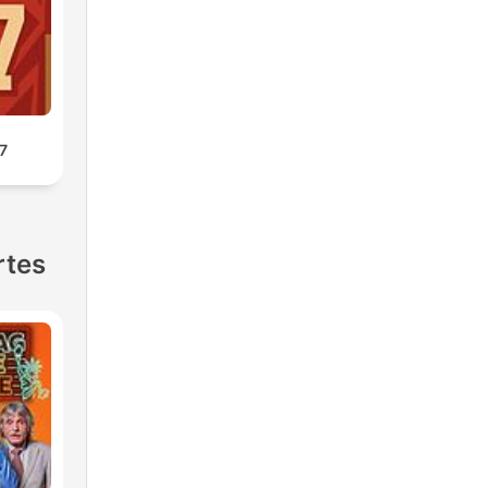
7
rtes