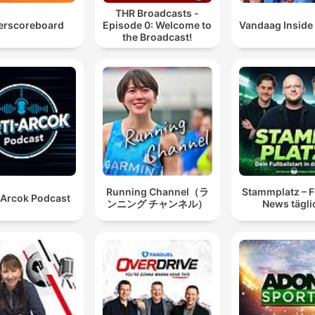
THR Broadcasts -
erscoreboard
Episode 0: Welcome to
Vandaag Inside
the Broadcast!
Running Channel（ラ
Stammplatz – F
-Arcok Podcast
ンニング チャンネル）
News tägli