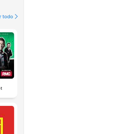
r todo
ot