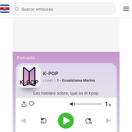
Podcasts
K-POP
Lisset
|
1 - Ecosistema Marino
Les hablare sobre, que es el kpop
1
x
Volumen