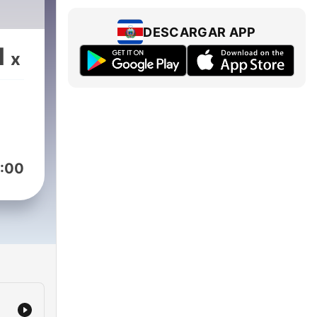
DESCARGAR APP
1
x
:00