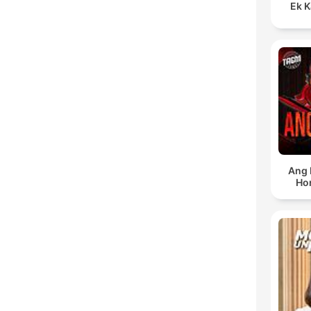
Ek K
Ang 
Ho