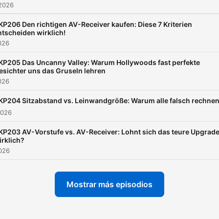
 2026
KP206 Den richtigen AV-Receiver kaufen: Diese 7 Kriterien
ntscheiden wirklich!
2026
KP205 Das Uncanny Valley: Warum Hollywoods fast perfekte
esichter uns das Gruseln lehren
2026
KP204 Sitzabstand vs. Leinwandgröße: Warum alle falsch rechne
2026
KP203 AV-Vorstufe vs. AV-Receiver: Lohnt sich das teure Upgrad
irklich?
2026
Mostrar más episodios