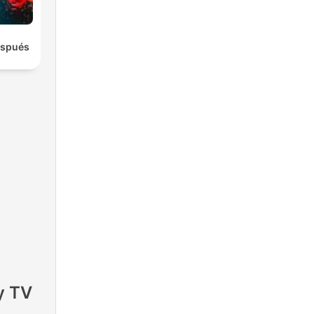
espués
y TV