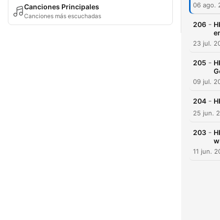
06 ago.
Canciones Principales
Canciones más escuchadas
-
206
H
e
23 jul. 
-
205
H
G
09 jul. 
-
204
H
25 jun. 
-
203
H
w
11 jun. 