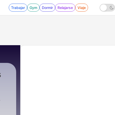
Trabajar
Gym
Dormir
Relajarse
Viaje
s
häfer
|
207 - HKP207 Wenn Heimkino-Tipps komplet