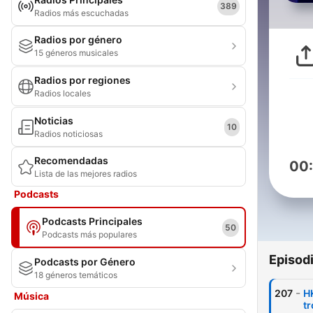
389
Radios más escuchadas
Radios por género
15 géneros musicales
Radios por regiones
Radios locales
Noticias
10
Radios noticiosas
Recomendadas
00
Lista de las mejores radios
Podcasts
Podcasts Principales
50
Podcasts más populares
Episod
Podcasts por Género
18 géneros temáticos
-
207
H
Música
t