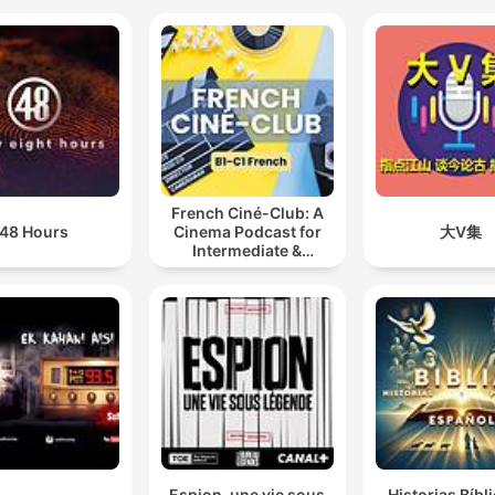
French Ciné-Club: A
48 Hours
Cinema Podcast for
大V集
Intermediate &
Advanced French
Learners
Espion, une vie sous
Historias Bíbl