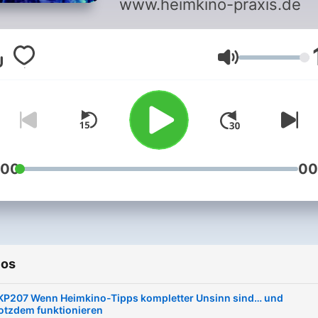
www.heimkino-praxis.de
Volumen
:00
00
ios
KP207 Wenn Heimkino-Tipps kompletter Unsinn sind… und
rotzdem funktionieren