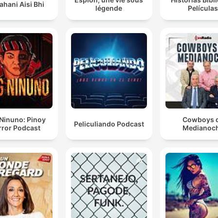
ahani Aisi Bhi
légende
Película
Ninuno: Pinoy
Cowboys 
Peliculiando Podcast
rror Podcast
Medianoc