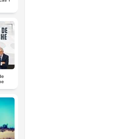
s
de
he