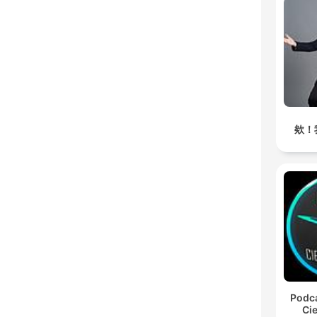
欸！
Podca
Cie