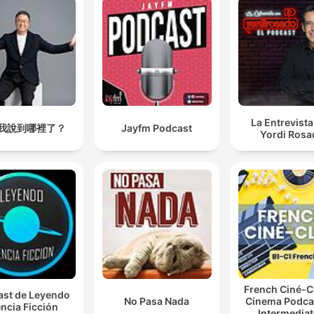
La Entrevist
我說到哪裡了？
Jayfm Podcast
Yordi Rosa
French Ciné-C
st de Leyendo
No Pasa Nada
Cinema Podcas
ncia Ficción
Intermediat