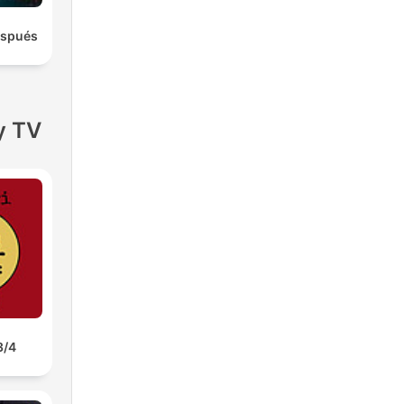
espués
y TV
3/4