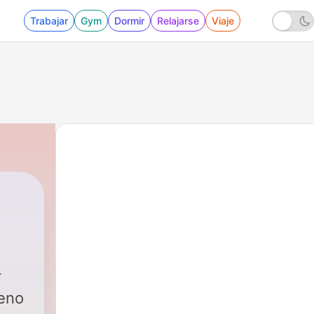
Trabajar
Gym
Dormir
Relajarse
Viaje
17 - 1x17 -Érase uno de cine y películas
eno