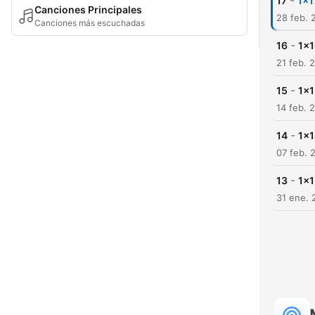
-
17
1x1
Canciones Principales
28 feb. 
Canciones más escuchadas
-
16
1x1
21 feb. 
-
15
1x1
14 feb. 
-
14
1x1
07 feb. 
-
13
1x1
31 ene. 