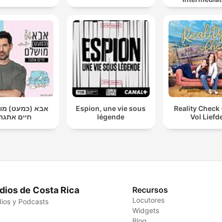
Advanced Fr
Learners
אבא (כמעט) מ |
Espion, une vie sous
Reality Check
חיים אתגר
légende
Vol Liefd
dios de Costa Rica
Recursos
Locutores
ios y Podcasts
Widgets
Blog