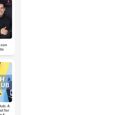
a con
do
lub: A
t for
e &