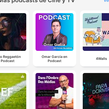
Más podcasts de Cine y TV
Ve
o Reggaetón
Omar García en
4Walls
Podcast
Podcast