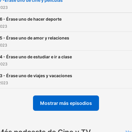
7 -Érase uno de cine y películas
estamos ni listas ni guapas
2023
pero siempre dispuestas a
6 - Érase uno de hacer deporte
reivindicar que habitando e
2023
"casi" que es la vida tamp
5 - Érase uno de amor y relaciones
se está tan mal✨
2023
4 - Érase uno de estudiar e ir a clase
2023
3 - Érase uno de viajes y vacaciones
2023
Mostrar más episodios