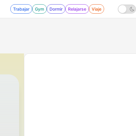
Trabajar
Gym
Dormir
Relajarse
Viaje
,