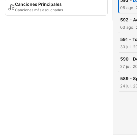
-
593
Da
Canciones Principales
06 ago.
Canciones más escuchadas
-
592
A
03 ago.
-
591
To
30 jul. 
-
590
D
27 jul. 2
-
589
S
24 jul. 