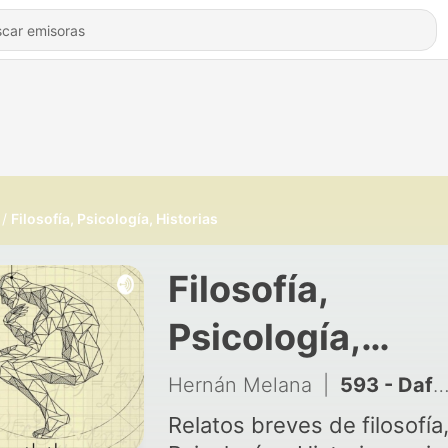
Filosofía, Psicología, Historias
Filosofía,
Psicología,
Historias
Hernán Melana
|
593 - Dafne y Apolo, la pérdida y el triunfo
Relatos breves de filosofía