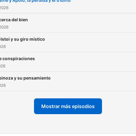
fne y Apolo, la pérdida y el triunfo
 2026
cerca del bien
 2026
lstoi y su giro místico
2026
e conspiraciones
026
pinoza y su pensamiento
2026
Mostrar más episodios