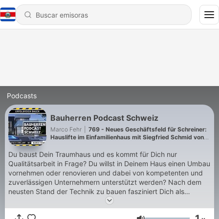
Podcasts
Bauherren Podcast Schweiz
Marco Fehr
|
769 - Neues Geschäftsfeld für Schreiner:
Hauslifte im Einfamilienhaus mit Siegfried Schmid von
Flexomobil | Bauherren Podcast Schweiz Folge #488
Du baust Dein Traumhaus und es kommt für Dich nur
Qualitätsarbeit in Frage? Du willst in Deinem Haus einen Umbau
vornehmen oder renovieren und dabei von kompetenten und
zuverlässigen Unternehmern unterstützt werden? Nach dem
neusten Stand der Technik zu bauen fasziniert Dich als
baubegeisterte Person? Willst Du wissen wo Du das beste
Preis-Leistungsverhältnis für deine Immobilie bekommst? Dann
1