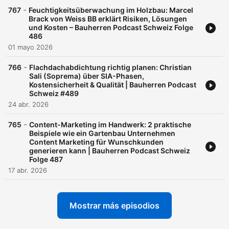
die Swissbau, Inhaus, die Immomesse, Wohga, Umweltarena
-
767
Feuchtigkeitsüberwachung im Holzbau: Marcel
oder auch die Bauarena. Dort sammeln wir für Dich die neusten
Brack von Weiss BB erklärt Risiken, Lösungen
Bau Trends und sprechen darüber. Mein Tipp: Erfolgreich
und Kosten – Bauherren Podcast Schweiz Folge
bauen beginnt bei der richtigen Auswahl von Unternehmern
486
und Planern. Hol Dir jetzt den Newsletter und das kostenlose
01 mayo 2026
Bauherren Handbuch welches Dir den Bauablauf von A-Z
aufzeigt, direkt auf meiner Homepage unter www.marcofehr.ch
-
766
Flachdachabdichtung richtig planen: Christian
Dort findest Du auch alle Podcasts, Blogbeiträge und natürlich
Sali (Soprema) über SIA-Phasen,
die grosszügigen Geschenke der Unternehmer exklusiv für
Kostensicherheit & Qualität | Bauherren Podcast
Dich als Podcast Hörer. Beste Grüsse, Marco
Schweiz #489
24 abr. 2026
-
765
Content-Marketing im Handwerk: 2 praktische
Beispiele wie ein Gartenbau Unternehmen
Content Marketing für Wunschkunden
generieren kann | Bauherren Podcast Schweiz
Folge 487
17 abr. 2026
Mostrar más episodios