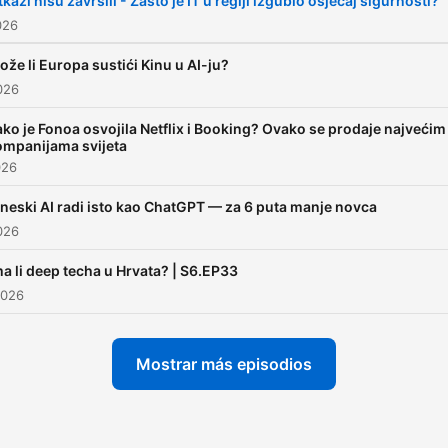
kazi nisu završili - Zašto je IT u regiji izgubio osjećaj sigurnosti?
026
ože li Europa sustići Kinu u AI-ju?
2026
ko je Fonoa osvojila Netflix i Booking? Ovako se prodaje najvećim
ompanijama svijeta
026
ineski AI radi isto kao ChatGPT — za 6 puta manje novca
2026
ma li deep techa u Hrvata? | S6.EP33
2026
Mostrar más episodios