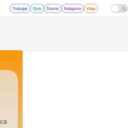
Trabajar
Gym
Dormir
Relajarse
Viaje
ica