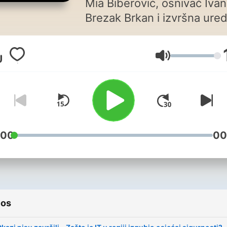
Mia Biberović, osnivač Ivan
Brezak Brkan i izvršna ure
Nikolina Oršulić te novinari
Marin Pavelić i Ivan Pelivan
Volumen
u tjednom podcastu
komentiraju najvažnije
događaje u digitalnoj industr
o kojima niste ni znali da že
znati više!
:00
00
ios