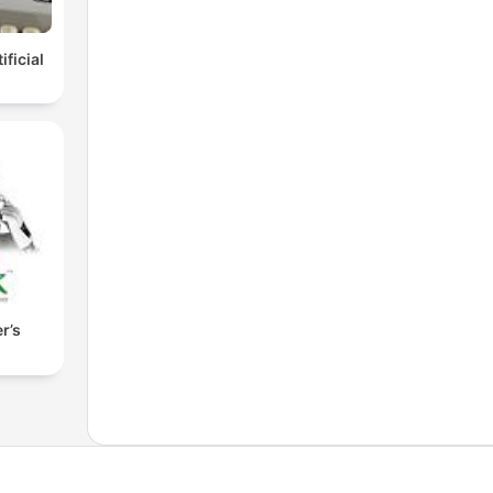
ificial
r’s