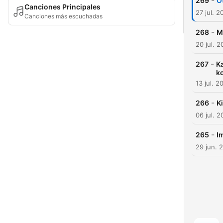
-
269
Ot
Canciones Principales
27 jul. 2
Canciones más escuchadas
-
268
M
20 jul. 
-
267
Ka
k
13 jul. 2
-
266
K
06 jul. 
-
265
I
29 jun. 