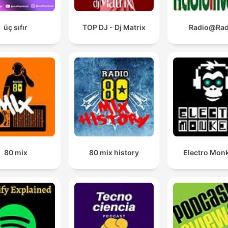
üç sıfır
TOP DJ - Dj Matrix
Radio@Rad
80 mix
80 mix history
Electro Mon