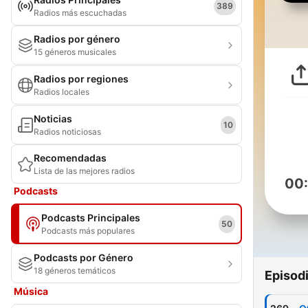
389
Radios más escuchadas
Radios por género
15 géneros musicales
Radios por regiones
Radios locales
Noticias
10
Radios noticiosas
Recomendadas
Lista de las mejores radios
00
Podcasts
Podcasts Principales
50
Podcasts más populares
Podcasts por Género
18 géneros temáticos
Episod
Música