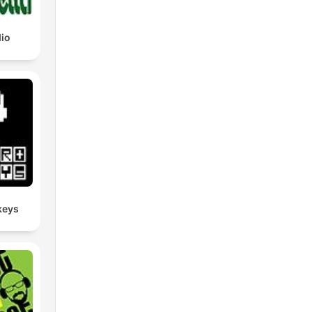
io
keys