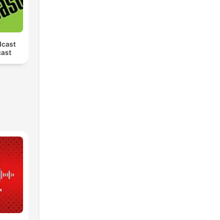
dcast
cast