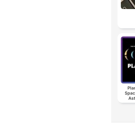
Pla
Spac
As