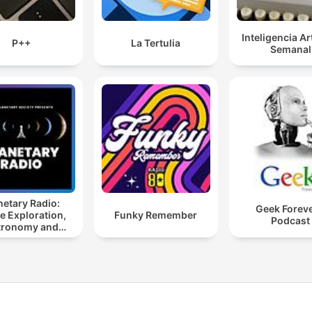
Inteligencia Art
P++
La Tertulia
Semanal
netary Radio:
Geek Foreve
e Exploration,
Funky Remember
Podcast
tronomy and
Science