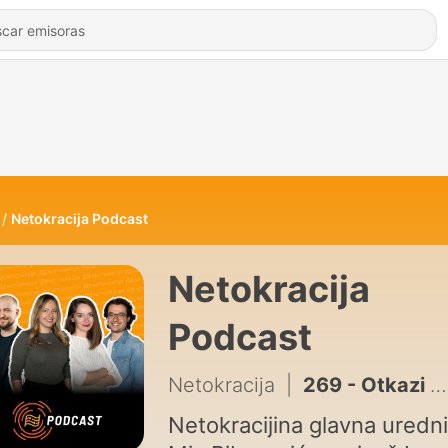
Netokracija Podcast
Netokracija
Podcast
Netokracija
|
269 - Otkazi nisu završili - Zašto je IT u regiji izgubio osjećaj sigurnosti?
Netokracijina glavna uredn