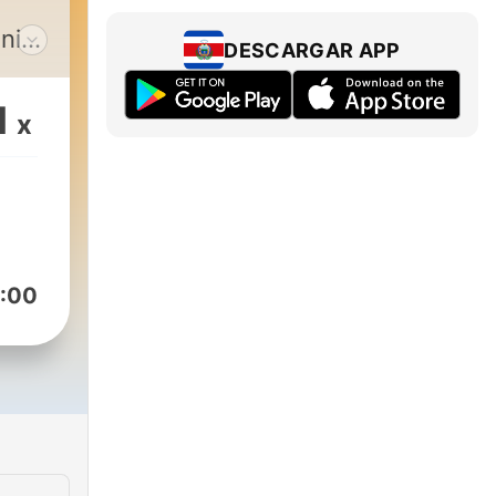
dnica
DESCARGAR APP
ović
1
x
iji
lite
:00