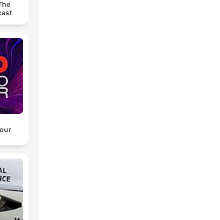
The
ast
our