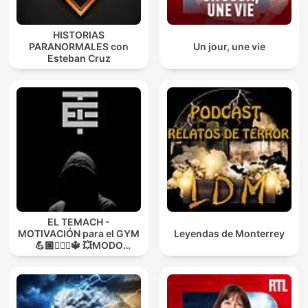
HISTORIAS
PARANORMALES con
Un jour, une vie
Esteban Cruz
EL TEMACH -
MOTIVACIÓN para el GYM
Leyendas de Monterrey
💪🏼🏋🏻‍♀🔱 💥MODO
GUERRA💥