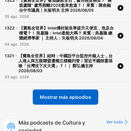
-
1323
【寶島全世界】毒油擴散全台，盧秀燕是禍首？ “蔣
規盧隨” 盧秀燕離2028愈來愈遠？！ 來賓：陳俞融
台中市議員｜矢板明夫 主持 2026/08/05
05 ago. 2026
-
1322
【寶島全世界】Intel傳封裝良率提升又便宜，危及台
積電？！ 吳嘉隆：Intel產能大嗎？ 來賓：吳嘉隆 總
體經濟學家 ｜ 主持人：矢板明夫 2026/08/04
04 ago. 2026
-
1321
【寶島全世界】紐時：中國設平台監控外籍人士，台
人港人與五眼聯盟遭獨立標籤列管！習近平國師囂張
嗆「台灣沒下次大選」？！｜ 鄭弘儀主持
2026/08/03
03 ago. 2026
Mostrar más episodios
Ver todo
Más podcasts de Cultura y
sociedad