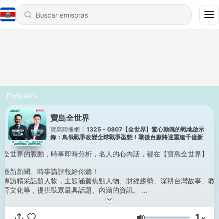
Podcasts
寶島全世界
寶島聯播網
|
1325 - 0807【全世界】驚心動魄的戰地啟示
錄：鳥俄戰爭改變全球戰爭型態！戰後台廠將迎重建千億新藍
海！來賓：黃志芳 外貿協會董事長 ｜鄭弘儀 主持
2026/08/07
全世界的脈動，時事即時分析，名人的心內話，都在【寶島全世界】
最新新聞、時事講評報給你聽！
專訪精采話題人物，主題涵蓋焦點人物、財經趨勢、深耕台灣故事、教
育文化等，提供聽眾最具話題、內涵的資訊。
17:00-18:00 │ 全世界放送
1
x