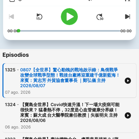
Volumen
‼【版權屬寶島聯播網所有，未經授權，不得轉載、重製，有需求請來
信告知】
--
【立即下載 寶島聯播網APP】
蘋果 IOS｜https://reurl.cc/LMxxkK
00:00
00:00
安卓 Android｜https://reurl.cc/QbllyZ
【寶島聯播網YouTube】
https://www.youtube.com/channel/UCS5EoJjZ3vZzjoPCezowCdA
Episodios
【鄭弘儀 - 寶島全世界YouTube】
https://www.youtube.com/channel/UCUv2wY_qVMFZ2Pbf70q_cIQ
【寶島聯播網Facebook】https://www.facebook.com/superfmtw
-
1325
0807【全世界】驚心動魄的戰地啟示錄：鳥俄戰爭
改變全球戰爭型態！戰後台廠將迎重建千億新藍海！
※合作邀約：fm991@superfm99-1.com.tw
來賓：黃志芳 外貿協會董事長 ｜鄭弘儀 主持
節目回饋與反應：superfm985program@gmail.com
2026/08/07
07 ago. 2026
Powered by
Firstory Hosting
-
1324
【寶島全世界】Covid快速升溫！下一場大疫病可能
很快來？ 猛暑熱不停，32度是心血管健康分界線！
來賓：蘇大成 台大醫學院兼任教授｜矢板明夫 主持
2026/08/06
06 ago. 2026