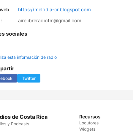
 web
https://melodia-cr.blogspot.com
:
airelibreradiofm@gmail.com
s sociales
liza esta información de radio
artir
cebook
Twitter
dios de Costa Rica
Recursos
Locutores
ios y Podcasts
Widgets