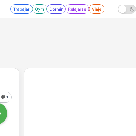
Trabajar
Gym
Dormir
Relajarse
Viaje
1