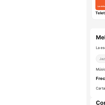
Mel
La es
Jaz
Músic
Frec
Carta
Co