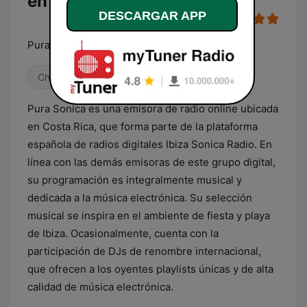
en vivo
DESCARGAR APP
Pura Sonica. Pura Música
Chillout
Electrónica
Pura Sonica es una emisora de radio online ubicada
en Costa Rica, que forma parte de la plataforma
española de radios digitales Ibiza Sonica Radio. En
línea con las demás emisoras de este grupo digital,
su programación es integralmente musical y
dedicada a la música electrónica. Su selección
musical se inspira en el ambiente de fiesta y playa
de Ibiza. Ocasionalmente, cuenta con la
participación de DJs de renombre internacional,
que ofrecen a los oyentes playlists únicas y de alta
calidad de música electrónica.