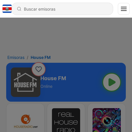
Emisoras
House FM
House FM
Online