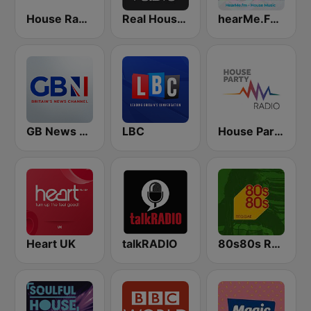
House Radio
Real House Radio
hearMe.FM House
GB News Radio
LBC
House Party Radio
Heart UK
talkRADIO
80s80s Reggae