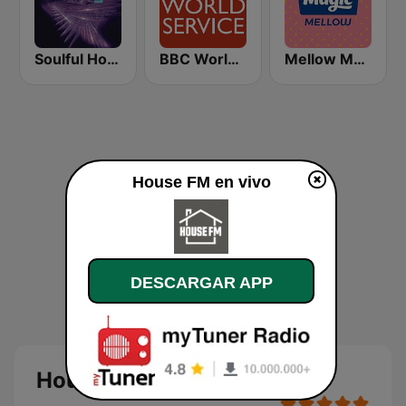
Soulful House
BBC World Service
Mellow Magic
House FM en vivo
DESCARGAR APP
House FM