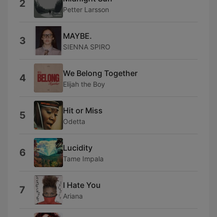
2
Petter Larsson
MAYBE.
3
SIENNA SPIRO
We Belong Together
4
Elijah the Boy
Hit or Miss
5
Odetta
Lucidity
6
Tame Impala
I Hate You
7
Ariana