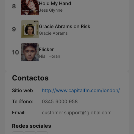
Hold My Hand
8
Jess Glynne
Gracie Abrams on Risk
9
Gracie Abrams
Flicker
10
Niall Horan
Contactos
Sitio web
http://www.capitalfm.com/london/
Teléfono:
0345 6000 958
Email:
customer.support@global.com
Redes sociales