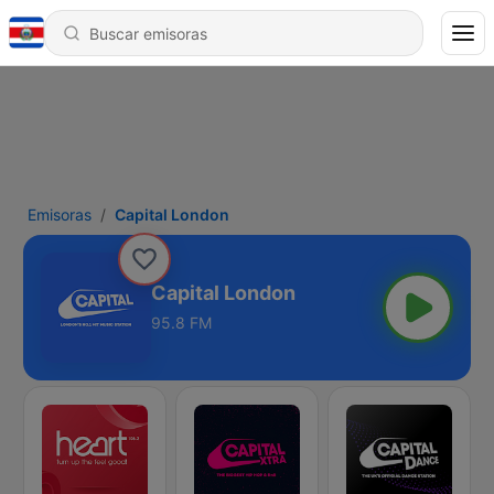
Emisoras
Capital London
Capital London
95.8 FM