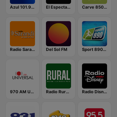
Azul 101.9 FM
El Espectador 810 AM
Carve 850 AM
Radio Sarandí 690
Del Sol FM
Sport 890 AM
970 AM Universal
Radio Rural 610 AM
Radio Disney Uruguay