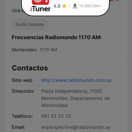
Una radio para crecer
Radio hablada
Frecuencias Radiomundo 1170 AM:
Montevideo:
1170 AM
Contactos
Sitio web
http://www.radiomundo.com.uy
Dirección:
Plaza Independencia, 11100
Montevideo, Departamento de
Montevideo
Teléfono:
091 52 52 52
Email:
enperspectiva@radiomundo.uy