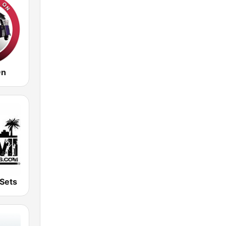
On
Sets