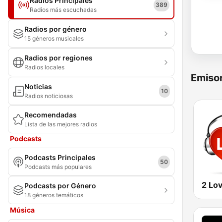
Radios Principales
389
Radios más escuchadas
Radios por género
15 géneros musicales
Radios por regiones
Radios locales
Emisor
Noticias
10
Radios noticiosas
Recomendadas
Lista de las mejores radios
Podcasts
Podcasts Principales
50
Podcasts más populares
2 Lo
Podcasts por Género
18 géneros temáticos
Música