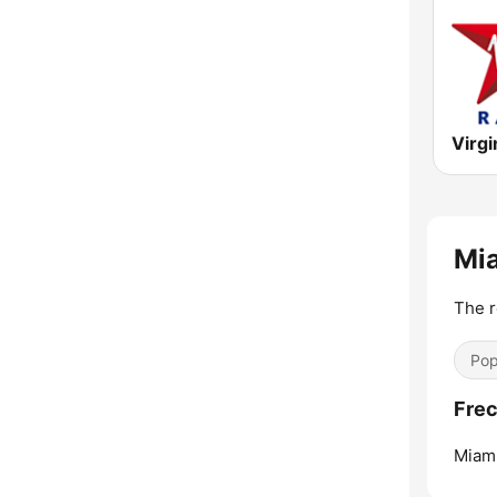
Virgi
Mi
The r
Pop
Frec
Miam