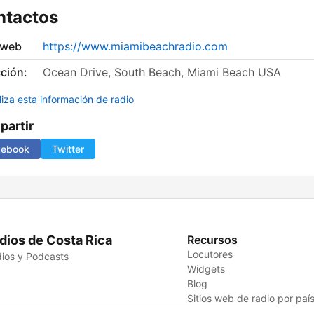
ntactos
 web
https://www.miamibeachradio.com
ción:
Ocean Drive, South Beach, Miami Beach USA
liza esta información de radio
artir
cebook
Twitter
dios de Costa Rica
Recursos
Locutores
ios y Podcasts
Widgets
Blog
Sitios web de radio por paí