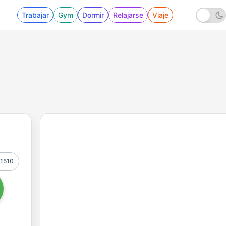
Trabajar
Gym
Dormir
Relajarse
Viaje
1510