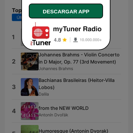
Top Canciones
DESCARGAR APP
Últimos 7 días
Últimos 30 días
Jean Philippe Rameau: Minuet
1
Andrés Segovia ‎
Johannes Brahms - Violin Concerto
2
in D Major, Op. 77 (3rd Movement)
Johannes Brahms
Bachianas Brasileiras (Heitor-Villa
3
Lobos)
Dalila
from the NEW WORLD
4
Antonín Dvořák
Humoresque (Antonin Dvorak)