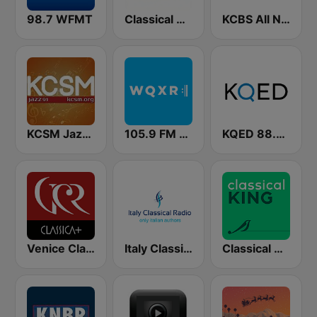
98.7 WFMT
Classical California
KCBS All News 740 AM and 106.9 FM KFRC
KCSM Jazz 91 FM
105.9 FM WQXR & WQXW
KQED 88.5 and 89.3 FM
Venice Classic Radio | VCR Classica+
Italy Classical Radio
Classical KING