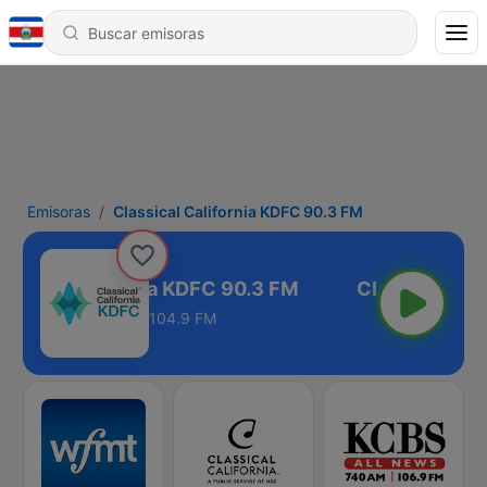
Emisoras
Classical California KDFC 90.3 FM
ssical California KDFC 90.3 FM
104.9 FM