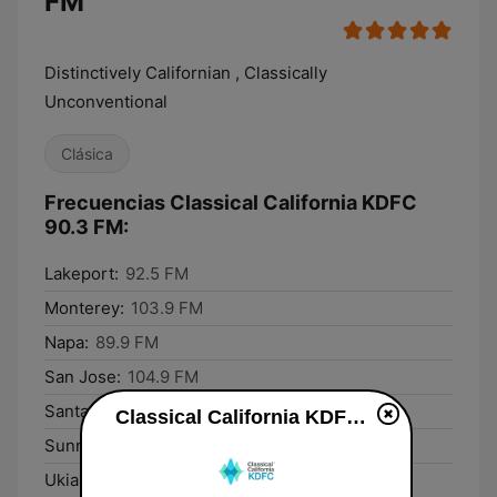
FM
Distinctively Californian , Classically
Unconventional
Clásica
Frecuencias Classical California KDFC
90.3 FM:
Lakeport:
92.5 FM
Monterey:
103.9 FM
Napa:
89.9 FM
San Jose:
104.9 FM
Santa Rosa:
89.9 FM
Classical California KDFC 90.3 FM en vivo
Sunnyvale:
104.8 FM
Ukiah:
92.5 FM