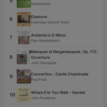
5
Nadanmusic
Eleanore
6
Coleridge-Samuel Taylor
Andante in D Minor
7
Felix Mendelssohn
Masques et Bergamasques, Op. 112:
8
Ouverture
John Georgiadis
Concertino - Cecile Chaminade
9
Paul Fried
Where E'er You Walk - Handel
10
John Pendenza