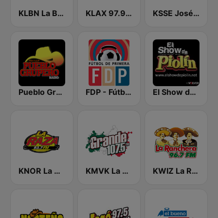
KLBN La Buena 101.9 FM
KLAX 97.9 La Raza FM
KSSE José 97.5 y 107.1
Pueblo Grupero Radio
FDP - Fútbol de Primera
El Show de Piolín
KNOR La Raza 93.7 (US Only)
KMVK La Grande 107.5 FM
KWIZ La Ranchera 96.7 FM (US Only)