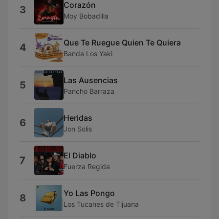
Corazón
3
Moy Bobadilla
Que Te Ruegue Quien Te Quiera
4
Banda Los Yaki
Las Ausencias
5
Pancho Barraza
Heridas
6
Jon Solis
El Diablo
7
Fuerza Regida
Yo Las Pongo
8
Los Tucanes de Tijuana