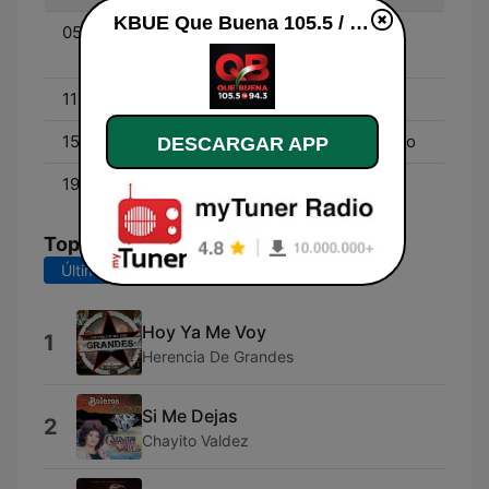
KBUE Que Buena 105.5 / 94.3 FM (US Only) en vivo
05:00 - 11:00
Don Cheto Al Aire -
Aniceto
11:00 - 15:00
La Socia - Silvia Pinal
15:00 - 19:00
El Parientito y El Marciano
DESCARGAR APP
19:00 - 00:00
El Pinchi Rika
Top Canciones
Últimos 7 días
Últimos 30 días
Hoy Ya Me Voy
1
Herencia De Grandes
Si Me Dejas
2
Chayito Valdez