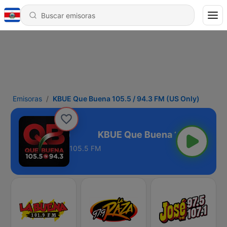
Emisoras
KBUE Que Buena 105.5 / 94.3 FM (US Only)
3 FM (US Only)
105.5 FM