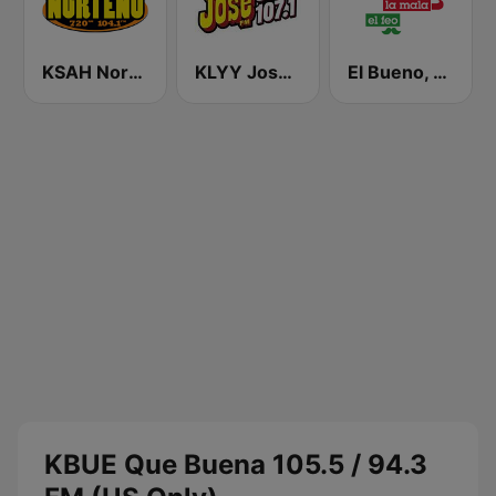
KSAH Norteño 720 y 104.1
KLYY José 97.5 y 107.1
El Bueno, La Mala y El Feo
KBUE Que Buena 105.5 / 94.3